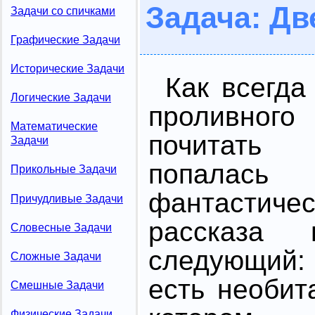
Задача: Дв
Задачи со спичками
Графические Задачи
Исторические Задачи
Как всегд
Логические Задачи
проливног
Математические
почитать
Задачи
попал
Прикольные Задачи
фантастичес
Причудливые Задачи
рассказа
Словесные Задачи
следующий:
Сложные Задачи
есть необит
Смешные Задачи
Физические Задачи