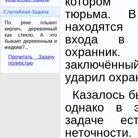
котором 
тюрьма. 
Случайная Задача
По реке плывет
находятся 
кирпич, деревянный
как стекло. А что
входа в 
бывает деревянным и
жидким?...
охранни
Прочитать Задачу
заключённы
полностью
ударил охра
Казалось бы
однако в э
задаче ес
неточности