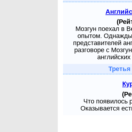
Англий
(Рей
Мозгун поехал в 
опытом. Однажды 
представителей ан
разговоре с Мозгу
английских 
Третья
Ку
(Ре
Что появилось 
Оказывается есть