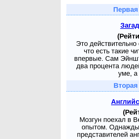
Первая
Зага
(Рейти
Это действительно 
что есть такие ч
впервые. Сам Эйншт
два процента людей
уме, а
Вторая
Англий
(Рей
Мозгун поехал в 
опытом. Однажды 
представителей ан