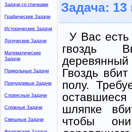
Задача: 13
Задачи со спичками
Графические Задачи
Исторические Задачи
У Вас есть
Логические Задачи
гвоздь 
Математические
деревянный
Задачи
Гвоздь вбит
Прикольные Задачи
полу. Требу
Причудливые Задачи
оставшиеся
Словесные Задачи
шляпке вби
Сложные Задачи
чтобы он
Смешные Задачи
Физические Задачи