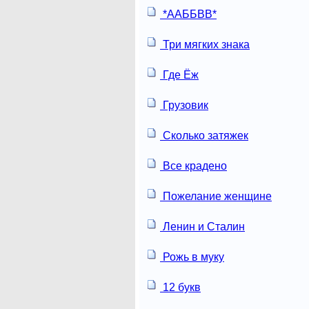
*ААББВВ*
Три мягких знака
Где Ёж
Грузовик
Сколько затяжек
Все крадено
Пожелание женщине
Ленин и Сталин
Рожь в муку
12 букв