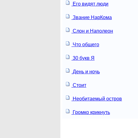
Его видят люди
Звание НарКома
Слон и Наполеон
Что общего
30 букв Я
День и ночь
Стоит
Необитаемый остров
Громко крикнуть