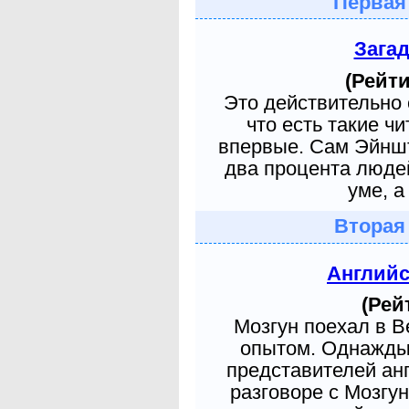
Первая
Зага
(Рейти
Это действительно 
что есть такие ч
впервые. Сам Эйншт
два процента людей
уме, а
Вторая
Англий
(Рей
Мозгун поехал в 
опытом. Однажды 
представителей ан
разговоре с Мозгу