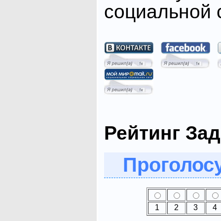
социальной с
Рейтинг Зад
Проголосу
1
2
3
4