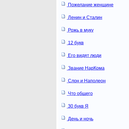
Пожелание женщине
Ленин и Сталин
Рожь в муку
12 букв
Его видят люди
Звание НарКома
Слон и Наполеон
Что общего
30 букв Я
День и ночь