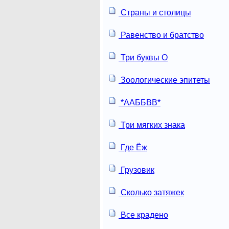
Страны и столицы
Равенство и братство
Три буквы О
Зоологические эпитеты
*ААББВВ*
Три мягких знака
Где Ёж
Грузовик
Сколько затяжек
Все крадено