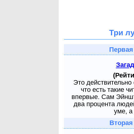
Три л
Первая
Зага
(Рейти
Это действительно 
что есть такие ч
впервые. Сам Эйншт
два процента людей
уме, а
Вторая