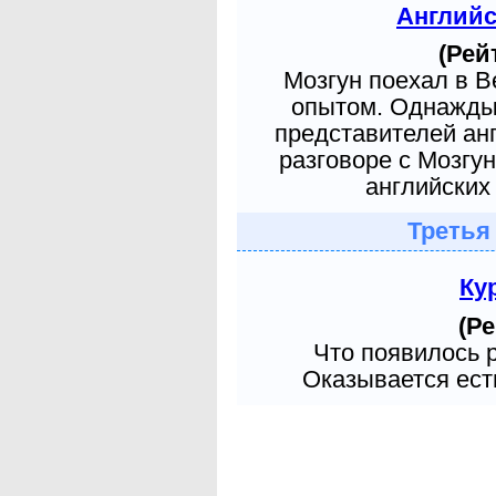
Англий
(Рей
Мозгун поехал в 
опытом. Однажды 
представителей ан
разговоре с Мозгу
английских 
Третья
Ку
(Ре
Что появилось 
Оказывается есть