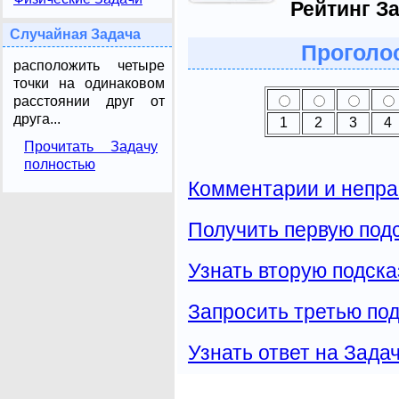
Рейтинг З
Случайная Задача
Проголос
расположить четыре
точки на одинаковом
расстоянии друг от
друга...
1
2
3
4
Прочитать Задачу
полностью
Комментарии и непра
Получить первую подс
Узнать вторую подска
Запросить третью под
Узнать ответ на Зада