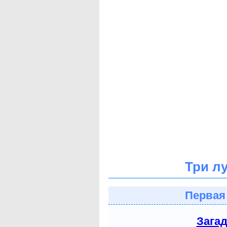
Три л
Первая
Зага