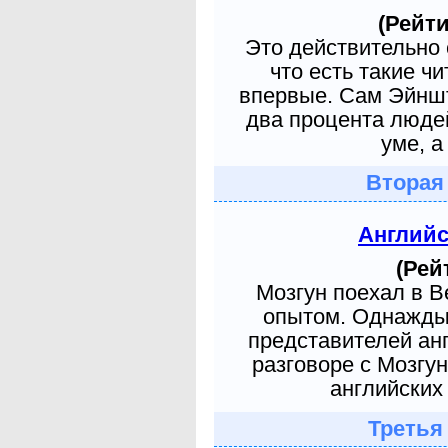
(Рейти
Это действительно 
что есть такие ч
впервые. Сам Эйншт
два процента людей
уме, а
Вторая
Англий
(Рей
Мозгун поехал в 
опытом. Однажды 
представителей ан
разговоре с Мозгу
английских 
Третья