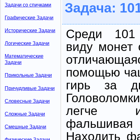
Задача: 10
Задачи со спичками
Графические Задачи
Среди 101
Исторические Задачи
виду монет
Логические Задачи
отличающаяс
Математические
Задачи
помощью ча
Прикольные Задачи
гирь за д
Причудливые Задачи
Головоломк
Словесные Задачи
легче и
Сложные Задачи
фальшив
Смешные Задачи
Hаходить ф
Физические Задачи