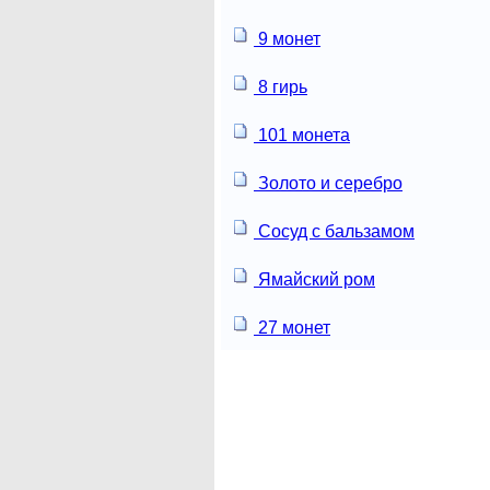
9 монет
8 гирь
101 монета
Золото и серебро
Сосуд с бальзамом
Ямайский ром
27 монет