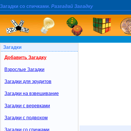
Загадки со спичками.
Разгадай Загадку
Загадки
Добавить Загадку
Взрослые Загадки
Загадки для эрудитов
Загадки на взвешивание
Загадки с веревками
Загадки с подвохом
Загадки со спичками