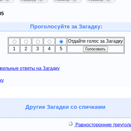
05
Проголосуйте за Загадку:
Отдайте голос за Загадку
1
2
3
4
5
вильные ответы на Загадку
ку
Другие
Загадки со спичками
Равносторонние треугол