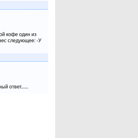
ой кофе один из
нес следующее: -У
 ответ......