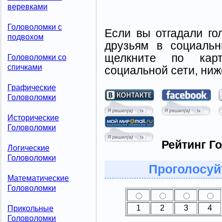
веревками
Головоломки с
Если вы отгадали го
подвохом
друзьям в социальн
щелкните по карт
Головоломки со
спичками
социальной сети, ниж
Графические
Головоломки
Исторические
Головоломки
Рейтинг Г
Логические
Головоломки
Проголосуй
Математические
Головоломки
1
2
3
4
Прикольные
Головоломки