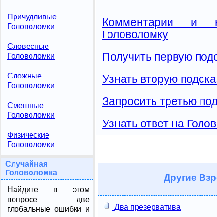
Причудливые
Комментарии и н
Головоломки
Головоломку
Словесные
Получить первую подс
Головоломки
Сложные
Узнать вторую подска
Головоломки
Запросить третью под
Смешные
Головоломки
Узнать ответ на Голо
Физические
Головоломки
Случайная
Головоломка
Другие
Взр
Найдите в этом
вопросе две
Два презерватива
глобальные ошибки и