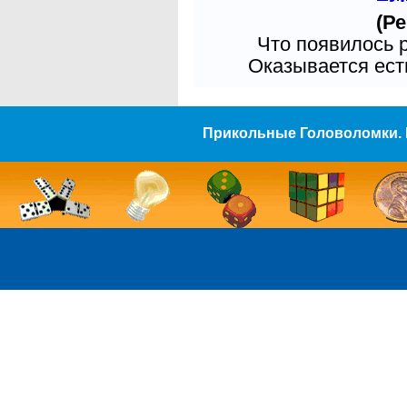
(Ре
Что появилось 
Оказывается есть
Прикольные Головоломки. 