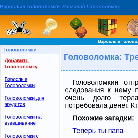
Взрослые Головоломки.
Разгадай Головоломку
Взрослые Головол
Головоломки
Головоломка: Тре
Добавить
Головоломку
Взрослые
Головоломкин отп
Головоломки
следования к нему 
очень долго терл
Головоломки для
потребовала денег. К
эрудитов
Похожие загадки:
Головоломки на
взвешивание
Теперь ты папа
Головоломки с