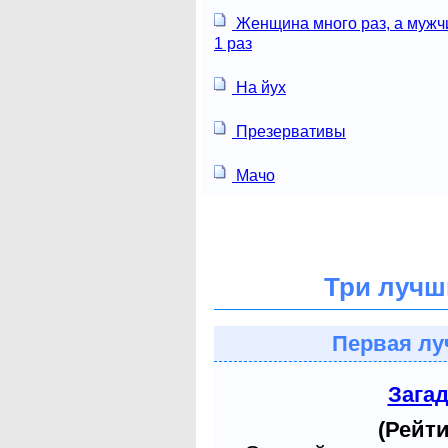
Женщина много раз, а мужч
1 раз
На йух
Презервативы
Мачо
Три лучш
Первая лу
Зага
(Рейти