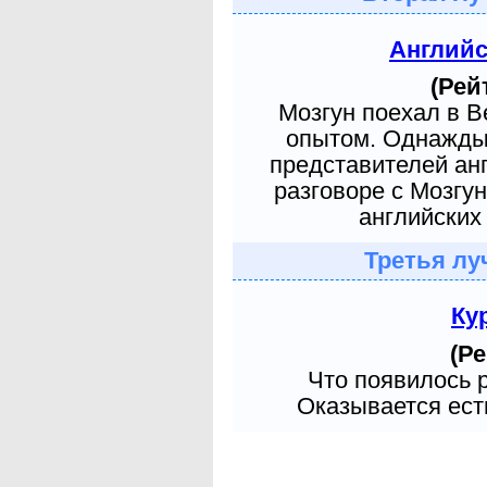
Англий
(Рей
Мозгун поехал в 
опытом. Однажды 
представителей ан
разговоре с Мозгу
английских 
Третья лу
Ку
(Ре
Что появилось 
Оказывается есть