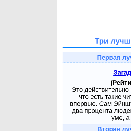
Три лучш
Первая лу
Зага
(Рейти
Это действительно 
что есть такие ч
впервые. Сам Эйншт
два процента людей
уме, а
Вторая лу