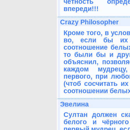
чётность опре
впереди!!!
Crazy Philosopher
Кроме того, в усло
во, если бы их
соотношение белы
то были бы и друг
объяснил, позволя
каждом мудрецу
первого, при любо
(чтоб сосчитать и
соотношении белых
Эвелина
Султан должен ск
белого и чёрног
первый мудрец, есл