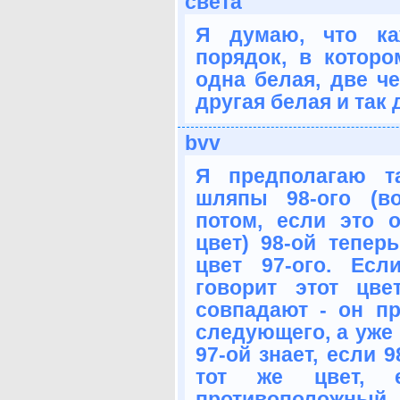
света
Я думаю, что ка
порядок, в котор
одна белая, две ч
другая белая и так 
bvv
Я предполагаю т
шляпы 98-ого (в
потом, если это 
цвет) 98-ой тепер
цвет 97-ого. Ес
говорит этот цв
совпадают - он пр
следующего, а уже 
97-ой знает, если 9
тот же цвет, 
противоположный