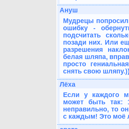
Ануш
Мудрецы попросил
ошибку - оберну
подсчитать сколь
позади них. Или ещ
разрешения накло
белая шляпа, вправо
просто гениальна
снять свою шляпу.))
Лёха
Если у каждого м
может быть так: 
неправильно, то он
с каждым! Это моё 