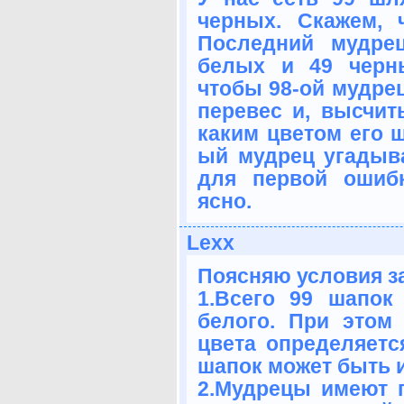
черных. Скажем, 
Последний мудре
белых и 49 черн
чтобы 98-ой мудре
перевес и, высчит
каким цветом его ш
ый мудрец угадыва
для первой ошибк
ясно.
Lexx
Поясняю условия з
1.Всего 99 шапок
белого. При этом
цвета определяетс
шапок может быть и
2.Мудрецы имеют п