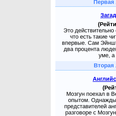
Первая 
Зага
(Рейти
Это действительно 
что есть такие ч
впервые. Сам Эйншт
два процента людей
уме, а
Вторая 
Англий
(Рей
Мозгун поехал в 
опытом. Однажды 
представителей ан
разговоре с Мозгу