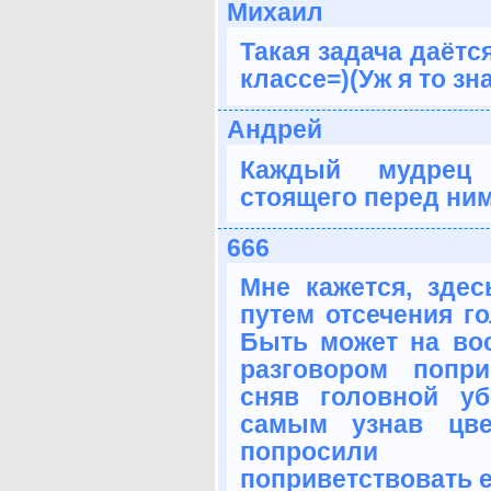
Михаил
Такая задача даётс
классе=)(Уж я то зна
Андрей
Каждый мудрец
стоящего перед ним
666
Мне кажется, здес
путем отсечения го
Быть может на вос
разговором попри
сняв головной у
самым узнав цв
попросили 
поприветствовать 