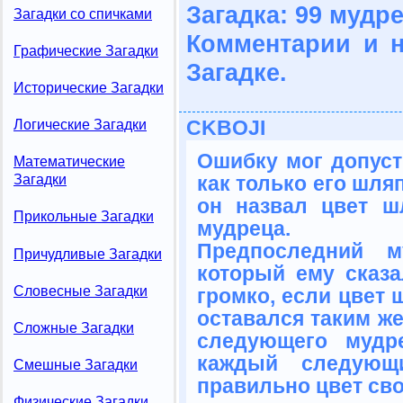
Загадка: 99 мудр
Загадки со спичками
Комментарии и 
Графические Загадки
Загадке.
Исторические Загадки
CKBOJI
Логические Загадки
Ошибку мог допуст
Математические
как только его шля
Загадки
он назвал цвет 
Прикольные Загадки
мудреца.
Предпоследний м
Причудливые Загадки
который ему сказ
Словесные Загадки
громко, если цвет
оставался таким же
Сложные Загадки
следующего мудре
каждый следующ
Смешные Загадки
правильно цвет сво
Физические Загадки