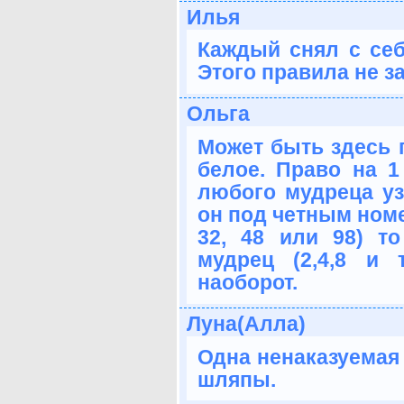
Илья
Каждый снял с себ
Этого правила не з
Ольга
Может быть здесь п
белое. Право на 1
любого мудреца уз
он под четным номе
32, 48 или 98) т
мудрец (2,4,8 и 
наоборот.
Луна(Алла)
Одна ненаказуемая 
шляпы.