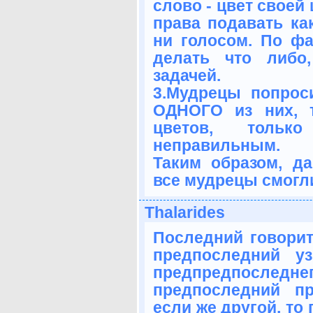
слово - цвет своей
права подавать как
ни голосом. По ф
делать что либо
задачей.
3.Мудрецы попрос
ОДНОГО из них, 
цветов, толь
неправильным.
Таким образом, д
все мудрецы смогл
Thalarides
Последний говорит
предпоследний у
предпредпоследн
предпоследний пр
если же другой, то