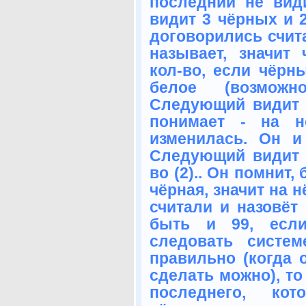
последний не вид
видит 3 чёрных и 
договорились счит
называет, значит
кол-во, если чёрны
белое (возможн
Следующий видит 
понимает - на нё
изменилась. Он и
Следующий видит в
во (2).. Он помнит
чёрная, значит на н
считали и назовёт 
быть и 99, есл
следовать систе
правильно (когда о
сделать можно), то
последнего, ко