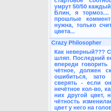
стартовое соотн
умрут 50/50 каждый.
Блин, я тормоз..
прошлые коммент
нужна, только счи
цвета...
Crazy Philosopher
Как неверный??? С
шляп. Последний ес
впереди говорить
чётное, должен с
ошибиться, зато
сверять - если о
нечётное кол-во, к
них другой цвет, н
чётность изменила
цвет у него на голо