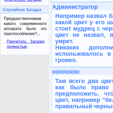
Администратор
Случайная Загадка
Например назвал б
Предшественником
какой цвет у его ш
какого современного
стоит мудрец с чер
аппарата было это
приспособление?...
цвет не назвал, 
умрет.
Прочитать Загадку
Никаких дополн
полностью
использовалось в
громко.
ooioioioio
Там всего два цве
как было право 
предположить, ч
цвет, например "бе
правильный черны