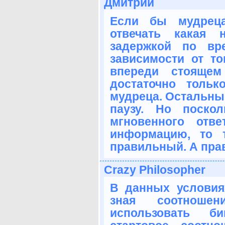
Дмитрий
Если бы мудрец
отвечать какая
задержкой по вр
зависимости от то
впереди стояще
достаточно толь
мудреца. Остальны
паузу. Но поско
мгновенного отв
информацию, то 
правильный. А прав
Crazy Philosopher
В данных условия
зная соотнош
использовать б