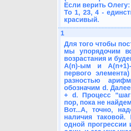
Если верить Олегу: 1
То 1, 23, 4 - един
красивый.
1
Для того чтобы по
мы упорядочим в
возрастания и буде
A(n)-ым и A(n+1
первого элемента)
разностью арифм
обозначим d. Далее
+ d. Процесс "ша
пор, пока не найдем
Вот...А, точно, на
наличия таковой.
одной прогрессии 