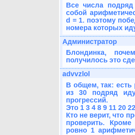
Все числа подряд
собой арифметиче
d = 1. поэтому поб
номера которых иду
Администратор
Блондинка, поче
получилось это сд
advvzlol
В общем, так: есть
из 30 подряд ид
прогрессий.
Это 1 3 4 8 9 11 20 2
Кто не верит, что п
проверить. Кроме
ровно 1 арифметич