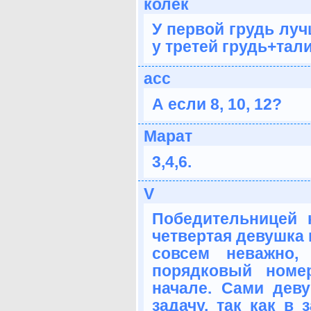
колек
У первой грудь луч
у третей грудь+тал
асс
А если 8, 10, 12?
Марат
3,4,6.
V
Победительницей 
четвертая девушка 
совсем неважно,
порядковый номе
начале. Сами дев
задачу, так как в 