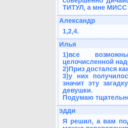
совершенно дичай
ТИТУЛ, а мне МИСС
Александр
1,2,4.
Илья
1)все возможн
целочисленной надо
2)Приз достался ка
3)у них получило
значит эту загадк
девушки.
Подумаю тщательно,
эдди
Я решил, а вам по