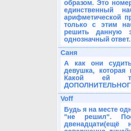
образом. Это номер
единственный н
арифметической пр
только с этим н
решить данную з
однозначный ответ.
Саня
А как они судить
девушка, которая
Какой ей т
ДОПОЛНИТЕЛЬНОГО 
Voff
Будь я на месте одн
"не решил". По
двенадцати(ещё