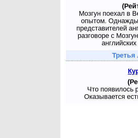
(Рей
Мозгун поехал в 
опытом. Однажды 
представителей ан
разговоре с Мозгу
английских 
Третья 
Ку
(Ре
Что появилось 
Оказывается есть