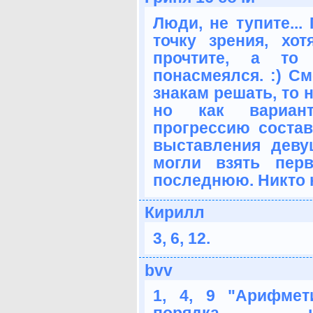
Люди, не тупите...
точку зрения, хо
прочтите, а то
понасмеялся. :) С
знакам решать, то 
но как вариант
прогрессию состав
выставления девуш
могли взять пер
последнюю. Никто н
Кирилл
3, 6, 12.
bvv
1, 4, 9 "Арифмет