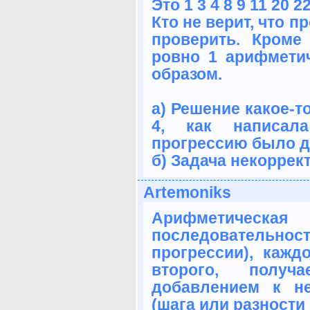
Это 1 3 4 8 9 11 20 2
Кто не верит, что п
проверить. Кроме
ровно 1 арифметич
образом.
а) Решение какое-т
4, как написал
прогрессию было д
б) Задача некорре
Artemoniks
Арифметичес
последователь
прогрессии), кажд
второго, получ
добавлением к н
(шага или разности