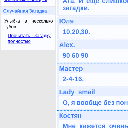
Ага. И еще слишко
загадки.
Случайная Загадка
Юля
Улыбка в несколько
зубов...
10,20,30.
Прочитать Загадку
полностью
Alex.
90 60 90
Мастер
2-4-16.
Lady_smail
О, я вообще без поня
Костян
Мне кажется очень