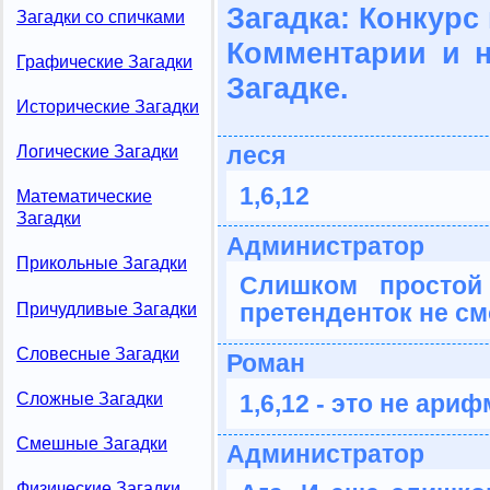
Загадка: Конкурс
Загадки со спичками
Комментарии и 
Графические Загадки
Загадке.
Исторические Загадки
леся
Логические Загадки
1,6,12
Математические
Загадки
Администратор
Прикольные Загадки
Слишком простой
претенденток не см
Причудливые Загадки
Словесные Загадки
Роман
Сложные Загадки
1,6,12 - это не ари
Смешные Загадки
Администратор
Физические Загадки