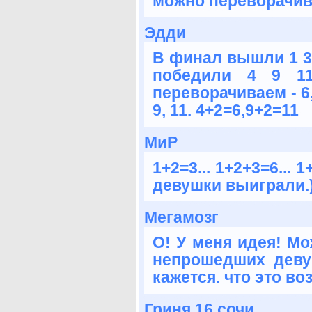
можно переворачива
Эдди
В финал вышли 1 3 4
победили 4 9 11
переворачиваем - 6
9, 11. 4+2=6,9+2=11
МиР
1+2=3... 1+2+3=6... 1
девушки выиграли.)
Мегамозг
О! У меня идея! Мо
непрошедших деву
кажется. что это во
Гриня 16 сочи