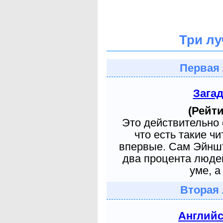
Три лу
Первая 
Зага
(Рейти
Это действительно 
что есть такие ч
впервые. Сам Эйншт
два процента людей
уме, а
Вторая 
Англий