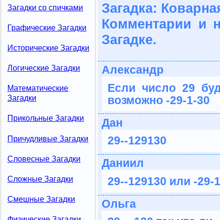
Загадка: Коварна
Загадки со спичками
Комментарии и 
Графические Загадки
Загадке.
Исторические Загадки
Александр
Логические Загадки
Если число 29 буд
Математические
возможно -29-1-30
Загадки
Прикольные Загадки
Дан
29--129130
Причудливые Загадки
Словесные Загадки
Даниил
Сложные Загадки
29--129130 или -29-
Смешные Загадки
Ольга
Физические Загадки