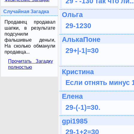
29 - -130 так что ли..
Случайная Загадка
Ольга
Продавец продавал
29-1230
шапки, в результате
подсунили
АлькаПоне
фальшивые деньги,
На сколько обманули
29+|-1|=30
продавца...
Прочитать Загадку
полностью
Кристина
Если отнять минус 1
Елена
29-(-1)=30.
gpi1985
29-1+2=30