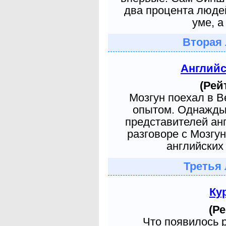
два процента людей
уме, а
Вторая 
Англий
(Рей
Мозгун поехал в 
опытом. Однажды 
представителей ан
разговоре с Мозгу
английских 
Третья 
Ку
(Ре
Что появилось 