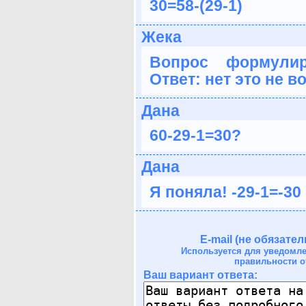
30=58-(29-1)
Жека
Вопрос формули
Ответ: нет это не в
Дана
60-29-1=30?
Дана
Я поняла! -29-1=-30
E-mail (не обязател
Используется для уведомл
правильности о
Ваш вариант ответа: