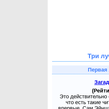
Три лу
Первая 
Зага
(Рейти
Это действительно 
что есть такие ч
впервые. Сам Эйншт