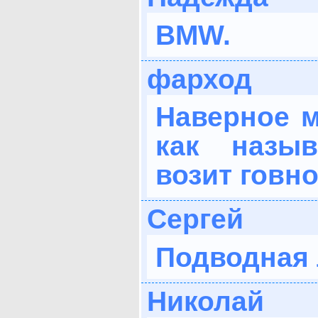
BMW.
фарход
Наверное м
как назыв
возит говно
Сергей
Подводная 
Николай