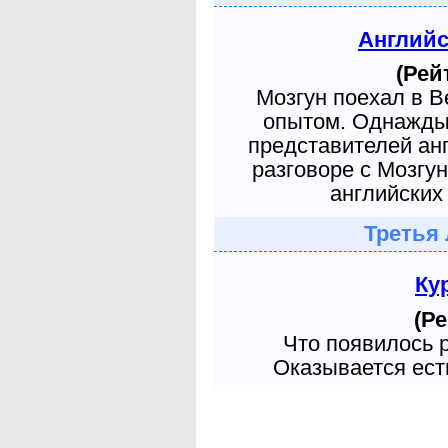
Англий
(Рей
Мозгун поехал в 
опытом. Однажды 
представителей ан
разговоре с Мозгу
английских 
Третья 
Ку
(Ре
Что появилось 
Оказывается есть