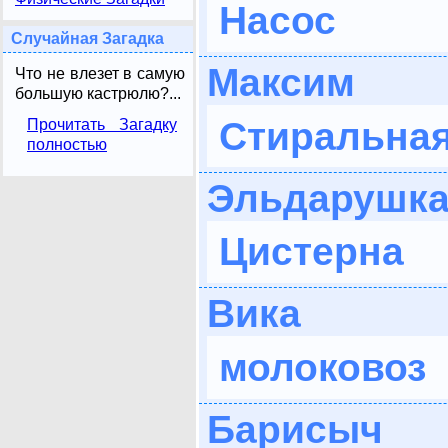
Насос
Случайная Загадка
Максим
Что не влезет в самую
большую кастрюлю?...
Стиральна
Прочитать Загадку
полностью
Эльдарушк
Цистерна
Вика
молоковоз
Барисыч