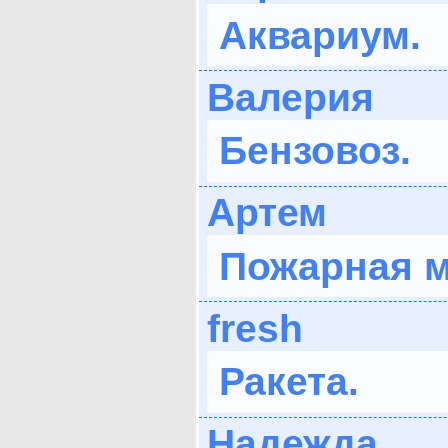
Аквариум.
Валерия
Бензовоз.
Артем
Пожарная 
fresh
Ракета.
Надежда