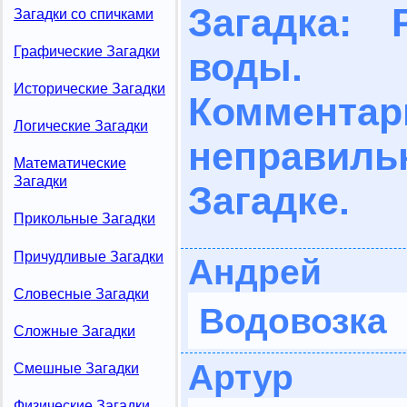
Загадка: 
Загадки со спичками
Графические Загадки
воды.
Исторические Загадки
Комме
Логические Загадки
неправил
Математические
Загадки
Загадке.
Прикольные Загадки
Причудливые Загадки
Андрей
Словесные Загадки
Водовозка
Сложные Загадки
Артур
Смешные Загадки
Физические Загадки