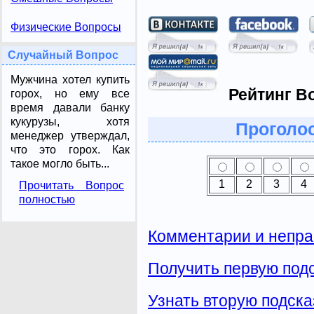
Физические Вопросы
Случайный Вопрос
Мужчина хотел купить
Рейтинг В
горох, но ему все
время давали банку
кукурузы, хотя
Проголос
менеджер утверждал,
что это горох. Как
такое могло быть...
1
2
3
4
Прочитать Вопрос
полностью
Комментарии и непра
Получить первую подс
Узнать вторую подска