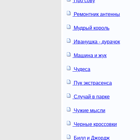
Про сову
Ремонтник антенны
Мудрый король
Иванушка - дурачок
Машина и жук
Чудеса
Пук экстрасенса
Случай в парке
Чужие мысли
Черные кроссовки
Билл и Джордж