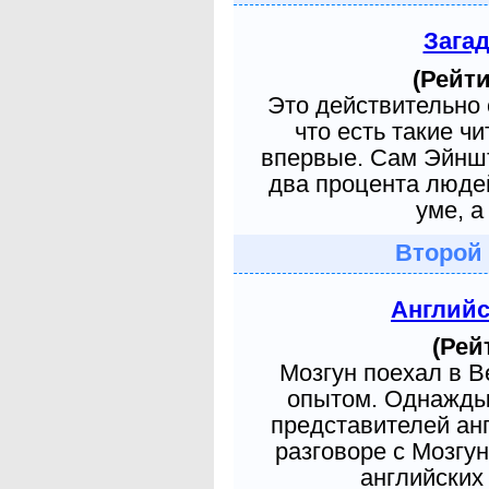
Зага
(Рейти
Это действительно 
что есть такие ч
впервые. Сам Эйншт
два процента людей
уме, а
Второй
Англий
(Рей
Мозгун поехал в 
опытом. Однажды 
представителей ан
разговоре с Мозгу
английских 