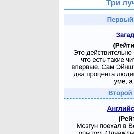
Три лу
Первый
Зага
(Рейти
Это действительно 
что есть такие ч
впервые. Сам Эйншт
два процента людей
уме, а
Второй
Англий
(Рей
Мозгун поехал в 
опытом. Однажды 