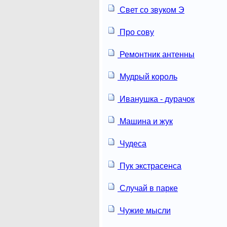
Свет со звуком Э
Про сову
Ремонтник антенны
Мудрый король
Иванушка - дурачок
Машина и жук
Чудеса
Пук экстрасенса
Случай в парке
Чужие мысли