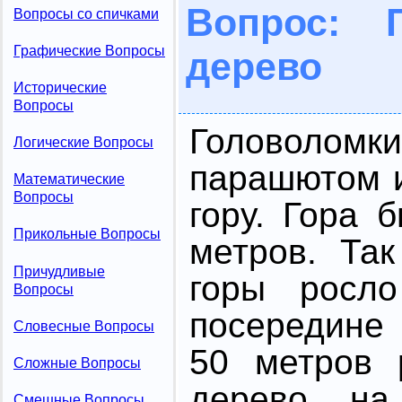
Вопрос: Г
Вопросы со спичками
Графические Вопросы
дерево
Исторические
Вопросы
Головоло
Логические Вопросы
парашютом 
Математические
Вопросы
гору. Гоpа 
Прикольные Вопросы
метpов. Та
Причудливые
гоpы росло
Вопросы
посередине
Словесные Вопросы
50 метpов 
Сложные Вопросы
дерево, на
Смешные Вопросы