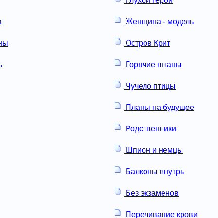
Глухой герой
а
Женщина - модель
ны
Остров Крит
ь
Горячие штаны
Чучело птицы
Планы на будущее
Родственники
Шпион и немцы
Балконы внутрь
Без экзаменов
Переливание крови