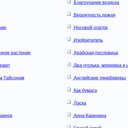
Благоухание воздуха
Вероятность дождя
нию
Носовой платок
Изобретатель
нное растение
Арабская пословица
вают
Два уголька, морковка и
м Тайсоном
Английские тинейджеры
Как бумага
Ласка
динок
Анна Каренина