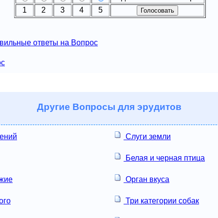
1
2
3
4
5
вильные ответы на Вопрос
ос
Другие
Вопросы для эрудитов
лений
Слуги земли
Белая и черная птица
жие
Орган вкуса
ого
Три категории собак