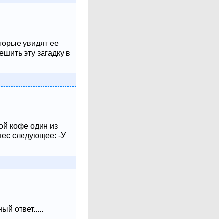
оторые увидят ее
шить эту загадку в
ой кофе один из
нес следующее: -У
 ответ......