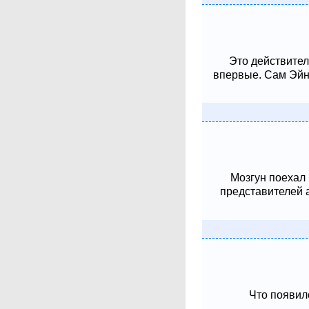
Это действител
впервые. Сам Эйнш
Мозгун поехал
представителей 
Что появило