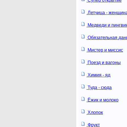
Супер открытие
Летчица - женщин
Медведи и пингви
Обязательная дан
Мистер и миссис
Поезд и вагоны
Химия - яд
Туда - сюда
Ёжик и молоко
Хлопок
Фрукт