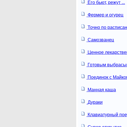
Его бьют, режут ...
Фермер и огурец
Точно по расписа
Самозванец
Ценное лекарстве
Готовым выбрасы
Поединок с Майко
Манная каша
Дураки
Клавиатурный пое