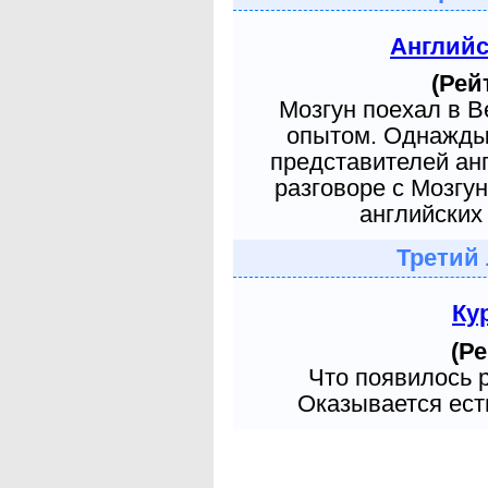
Англий
(Рей
Мозгун поехал в 
опытом. Однажды 
представителей ан
разговоре с Мозгу
английских 
Третий
Ку
(Ре
Что появилось 
Оказывается есть