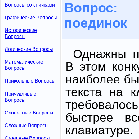
Вопрос: 
Вопросы со спичками
Графические Вопросы
поединок
Исторические
Вопросы
Логические Вопросы
Однажны п
Математические
В этом конк
Вопросы
наиболее б
Прикольные Вопросы
текста на 
Причудливые
Вопросы
требовалос
Словесные Вопросы
быстрее вс
Сложные Вопросы
клавиатуре.
Смешные Вопросы