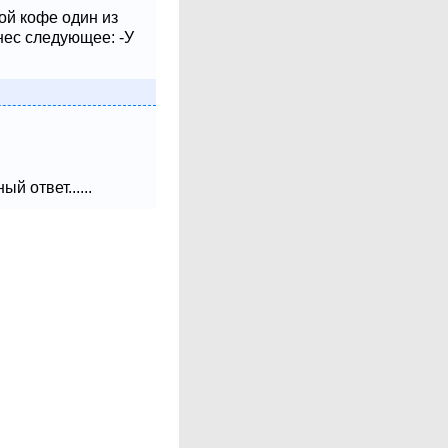
ой кофе один из
нес следующее: -У
 ответ......