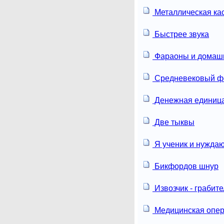
Металлическая ка
Быстрее звука
Фараоны и домашн
Средневековый ф
Денежная единиц
Две тыквы
Я ученик и нуждаю
Бикфордов шнур
Извозчик - грабите
Медицинская опе