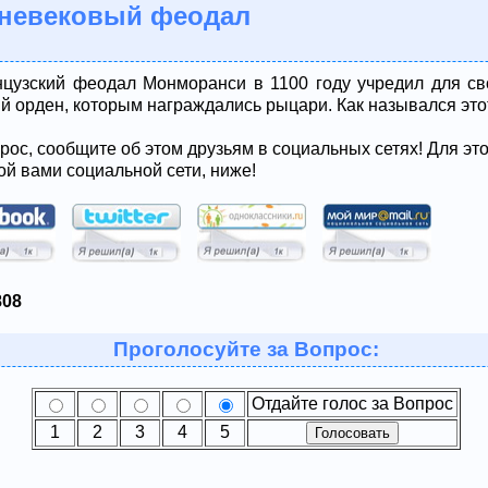
дневековый феодал
цузский феодал Монморанси в 1100 году учредил для с
й орден, которым награждались рыцари. Как назывался это
рос, сообщите об этом друзьям в социальных сетях! Для эт
ой вами социальной сети, ниже!
808
Проголосуйте за Вопрос:
Отдайте голос за Вопрос
1
2
3
4
5