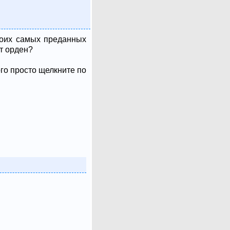
воих самых преданных
т орден?
ого просто щелкните по