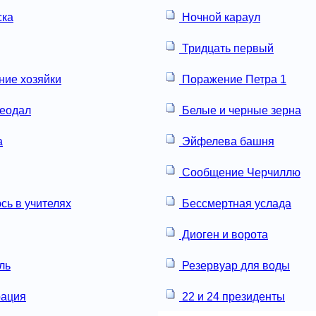
ска
Ночной караул
Тридцать первый
ие хозяйки
Поражение Петра 1
еодал
Белые и черные зерна
а
Эйфелева башня
Сообщение Черчиллю
сь в учителях
Бессмертная услада
Диоген и ворота
ль
Резервуар для воды
рация
22 и 24 президенты