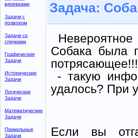
Задача: Соба
веревками
Задачи с
подвохом
Невероятное
Задачи со
спичками
Собака была п
Графические
потрясающее!!!
Задачи
- такую инфо
Исторические
Задачи
удалось? При у
Логические
Задачи
Математические
Задачи
Если вы отг
Прикольные
Задачи