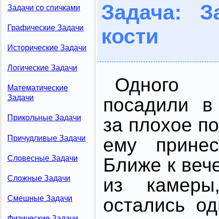
Задача: 
Задачи со спичками
Графические Задачи
кости
Исторические Задачи
Логические Задачи
Одного 
Математические
Задачи
посадили в
Прикольные Задачи
за плохое п
Причудливые Задачи
ему принес
Словесные Задачи
Ближе к веч
Сложные Задачи
из камер
Смешные Задачи
остались од
Физические Задачи