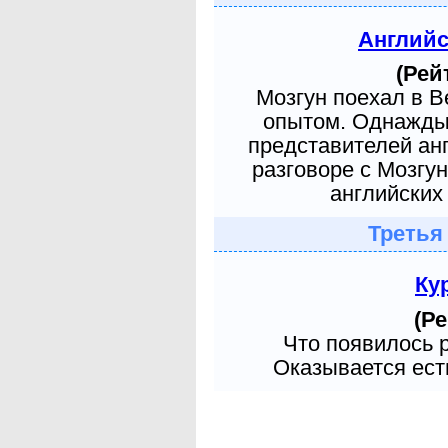
Англий
(Рей
Мозгун поехал в 
опытом. Однажды 
представителей ан
разговоре с Мозгу
английских 
Третья
Ку
(Ре
Что появилось 
Оказывается есть