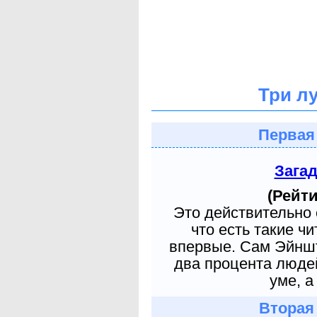
Три л
Первая
Зага
(Рейти
Это действительно 
что есть такие ч
впервые. Сам Эйншт
два процента людей
уме, а
Вторая