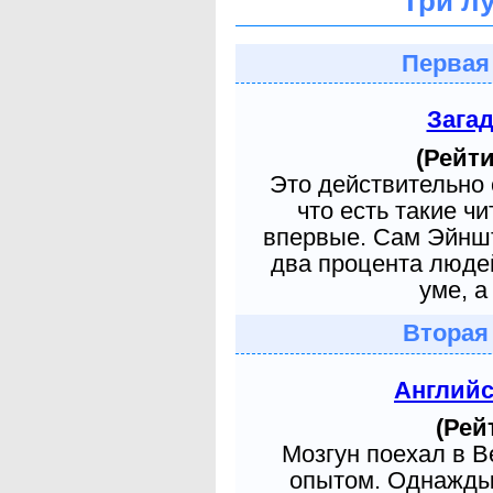
Три л
Первая
Зага
(Рейти
Это действительно 
что есть такие ч
впервые. Сам Эйншт
два процента людей
уме, а
Вторая
Англий
(Рей
Мозгун поехал в 
опытом. Однажды 