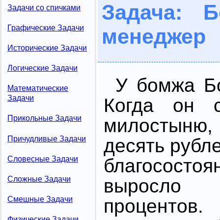
Задача: 
Задачи со спичками
Графические Задачи
менеджер
Исторические Задачи
Логические Задачи
У бомжа Б
Математические
Задачи
Когда он 
Прикольные Задачи
милостыню,
Причудливые Задачи
десять рубл
Словесные Задачи
благососто
Сложные Задачи
выросло
Смешные Задачи
процентов
Физические Задачи