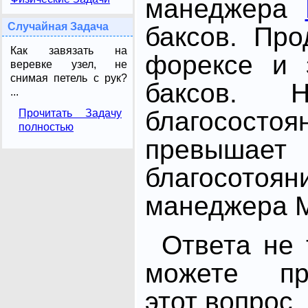
манеджера
Случайная Задача
баксов. Пр
Как завязать на
форексе и 
веревке узел, не
снимая петель с рук?
баксов. Н
...
благососто
Прочитать Задачу
полностью
превы
благосот
манеджера 
Ответа не 
можете про
этот вопрос.