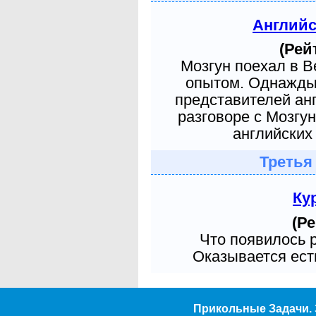
Англий
(Рей
Мозгун поехал в 
опытом. Однажды 
представителей ан
разговоре с Мозгу
английских 
Третья
Ку
(Ре
Что появилось 
Оказывается есть
Прикольные Задачи. 