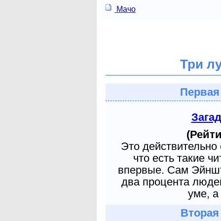
Мачо
Три л
Первая
Зага
(Рейти
Это действительно 
что есть такие ч
впервые. Сам Эйншт
два процента людей
уме, а
Вторая