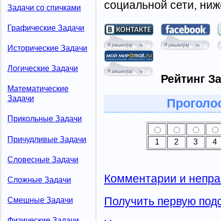
социальной сети, ниж
Задачи со спичками
Графические Задачи
Исторические Задачи
Логические Задачи
Рейтинг З
Математические
Задачи
Проголос
Прикольные Задачи
Причудливые Задачи
1
2
3
4
Словесные Задачи
Комментарии и непра
Сложные Задачи
Получить первую подс
Смешные Задачи
Физические Задачи