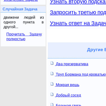
Узнать вторую подска
Случайная Задача
Запросить третью под
движени людей из
одного пункта в
Узнать ответ на Зада
другой...
Прочитать Задачу
полностью
Другие
В
Два презерватива
Труп Бормана под кроватью
Мокрая вещь
Добрый сосед
Брачная связь