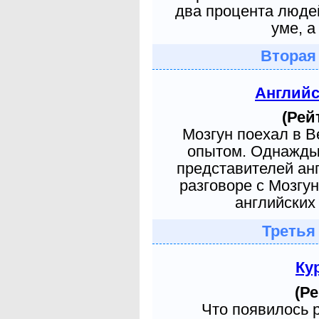
два процента людей
уме, а
Вторая
Англий
(Рей
Мозгун поехал в 
опытом. Однажды 
представителей ан
разговоре с Мозгу
английских 
Третья
Ку
(Ре
Что появилось 