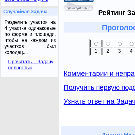
Рейтинг З
Случайная Задача
Разделить участок на
Проголос
4 участка одинаковые
по форме и площади,
чтобы на каждом из
участков был
1
2
3
4
колодец....
Прочитать Задачу
полностью
Комментарии и непра
Получить первую подс
Узнать ответ на Зада
Другие
Мат