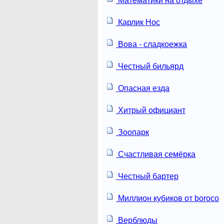
Математики на отдыхе
Карлик Нос
Вова - сладкоежка
Честный бильярд
Опасная езда
Хитрый официант
Зоопарк
Счастливая семёрка
Честный бартер
Миллион кубиков от boroco
Верблюды