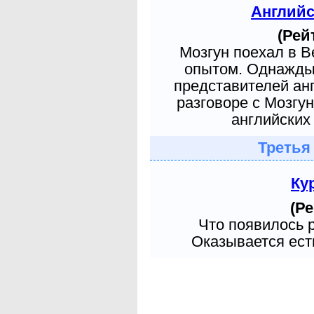
Англий
(Рей
Мозгун поехал в 
опытом. Однажды 
представителей ан
разговоре с Мозгу
английских 
Третья
Ку
(Ре
Что появилось 
Оказывается есть