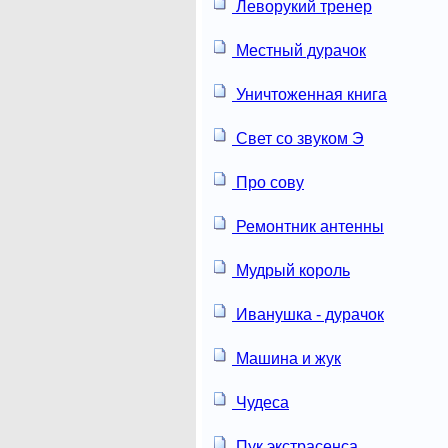
Леворукий тренер
Местный дурачок
Уничтоженная книга
Свет со звуком Э
Про сову
Ремонтник антенны
Мудрый король
Иванушка - дурачок
Машина и жук
Чудеса
Пук экстрасенса