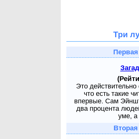
Три л
Первая
Зага
(Рейти
Это действительно 
что есть такие ч
впервые. Сам Эйншт
два процента людей
уме, а
Вторая