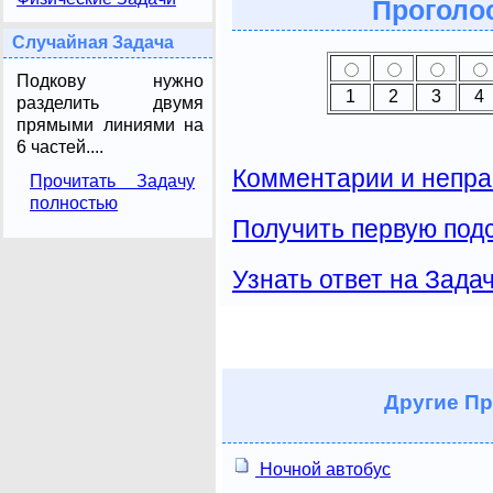
Проголос
Случайная Задача
Подкову нужно
1
2
3
4
разделить двумя
прямыми линиями на
6 частей....
Комментарии и непра
Прочитать Задачу
полностью
Получить первую подс
Узнать ответ на Зада
Другие
Пр
Ночной автобус