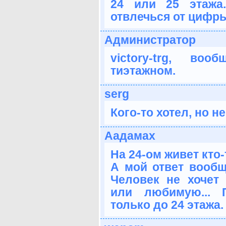
24 или 25 этажа
отвлечься от цифры 
Администратор
victory-trg, во
тиэтажном.
serg
Кого-то хотел, но н
Аадамах
На 24-ом живет кто-
А мой ответ вообщ
Человек не хочет 
или любимую... 
только до 24 этажа.