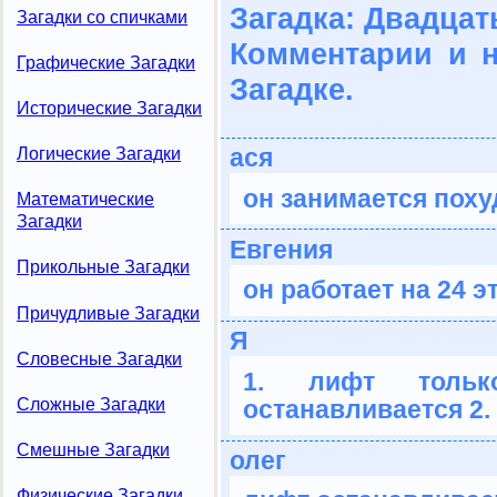
Загадка: Двадцат
Загадки со спичками
Комментарии и 
Графические Загадки
Загадке.
Исторические Загадки
ася
Логические Загадки
он занимается поху
Математические
Загадки
Евгения
Прикольные Загадки
он работает на 24 э
Причудливые Загадки
Я
Словесные Загадки
1. лифт тольк
Сложные Загадки
останавливается 2.
Смешные Загадки
олег
Физические Загадки