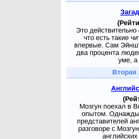
Зага
(Рейти
Это действительно 
что есть такие ч
впервые. Сам Эйншт
два процента людей
уме, а
Вторая 
Англий
(Рей
Мозгун поехал в 
опытом. Однажды 
представителей ан
разговоре с Мозгу
английских 