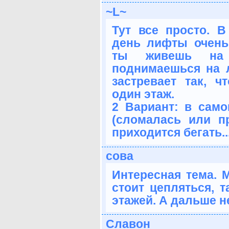
~L~
Тут все просто. 
день лифты очень
ты живешь на 
поднимаешься на л
застревает так, ч
один этаж.
2 Вариант: в само
(сломалась или п
приходится бегать..
сова
Интересная тема. М
стоит цепляться, т
этажей. А дальше н
Славон