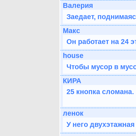
Валерия
Заедает, поднимаяс
Макс
Он работает на 24 э
house
Чтобы мусор в мус
КИРА
25 кнопка сломана.
ленок
У него двухэтажная 