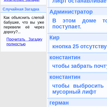
лифт останавливае
Случайная Загадка
Администратор
Как объяснить слепой
В этом доме то
бабушке, что вы уже
поступает.
перевели её через
дорогу?...
Кир
Прочитать Загадку
полностью
кнопка 25 отсутству
константин
чтобы забрать почт
константин
чтобы выбросить 
мусорный лифт
герман