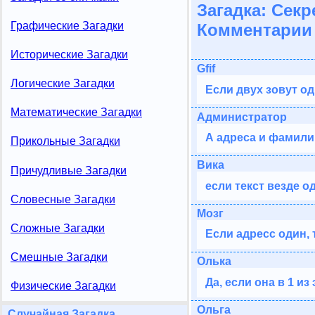
Загадка: Секр
Графические Загадки
Комментарии 
Исторические Загадки
Gfif
Логические Загадки
Если двух зовут о
Математические Загадки
Администратор
А адреса и фамилии
Прикольные Загадки
Вика
Причудливые Загадки
если текст везде 
Словесные Загадки
Мозг
Сложные Загадки
Если адресс один, 
Смешные Загадки
Олька
Да, если она в 1 и
Физические Загадки
Ольга
Случайная Загадка