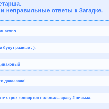
етарша.
и неправильные ответы к Загадке.
динаково
 будут разные ;-).
одинаковый
то даааааааа!
з этих трех конвертов положила сразу 2 письма.