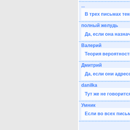
...
В трех письмах те
полный желудь
Да, если она назна
Валерий
Теория вероятност
Дмитрий
Да, если они адре
danilka
Тут же не говоритс
Умник
Если во всех пись