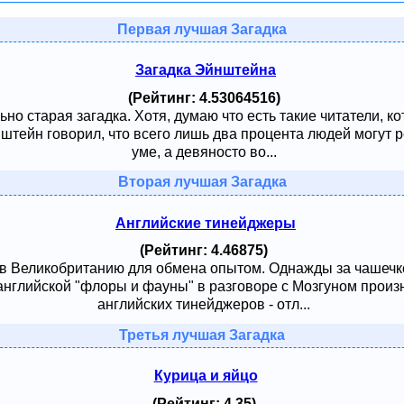
Первая лучшая Загадка
Загадка Эйнштейна
(Рейтинг: 4.53064516)
ьно старая загадка. Хотя, думаю что есть такие читатели, к
тейн говорил, что всего лишь два процента людей могут ре
уме, а девяносто во...
Вторая лучшая Загадка
Английские тинейджеры
(Рейтинг: 4.46875)
 в Великобританию для обмена опытом. Однажды за чашечк
английской "флоры и фауны" в разговоре с Мозгуном произ
английских тинейджеров - отл...
Третья лучшая Загадка
Курица и яйцо
(Рейтинг: 4.35)