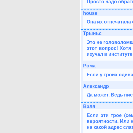
Просто надо обрат
house
Она их отпечатала
Трыньс
Это не головоломк
этот вопрос! Хотя
изучал в институте
Рома
Если у троих один
Александр
Да может. Ведь пи
Валя
Если эти трое (се
вероятности. Или 
на какой адрес сла