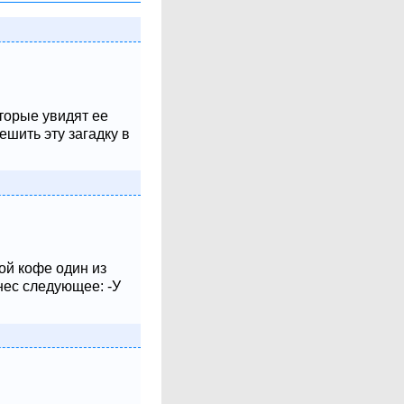
оторые увидят ее
шить эту загадку в
ой кофе один из
нес следующее: -У