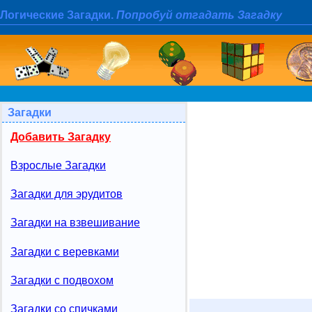
Логические Загадки.
Попробуй отгадать Загадку
Загадки
Добавить Загадку
Взрослые Загадки
Загадки для эрудитов
Загадки на взвешивание
Загадки с веревками
Загадки с подвохом
Загадки со спичками