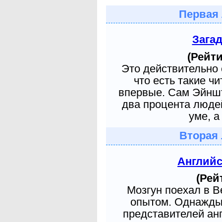
Первая 
Зага
(Рейти
Это действительно 
что есть такие ч
впервые. Сам Эйншт
два процента людей
уме, а
Вторая 
Англий
(Рей
Мозгун поехал в 
опытом. Однажды 
представителей ан