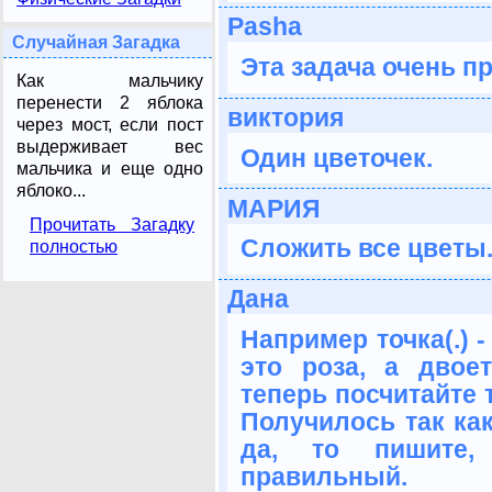
Pasha
Случайная Загадка
Эта задача очень пр
Как мальчику
перенести 2 яблока
виктория
через мост, если пост
выдерживает вес
Один цветочек.
мальчика и еще одно
яблоко...
МАРИЯ
Прочитать Загадку
Сложить все цветы
полностью
Дана
Например точка(.) - 
это роза, а двоет
теперь посчитайте 
Получилось так как
да, то пишите,
правильный.