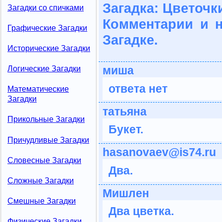
Загадка: Цветочк
Загадки со спичками
Комментарии и 
Графические Загадки
Загадке.
Исторические Загадки
миша
Логические Загадки
ответа нет
Математические
Загадки
татьяна
Прикольные Загадки
Букет.
Причудливые Загадки
hasanovaev@is74.ru
Словесные Загадки
Два.
Сложные Загадки
Мишлен
Смешные Загадки
Два цветка.
Физические Загадки