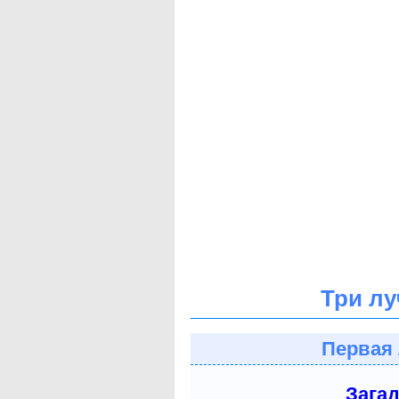
Три лу
Первая 
Зага