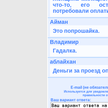
что-то, его ос
потребовали оплат
Айман
Это попрошайка.
Владимир
Гадалка.
аблайхан
Деньги за проезд о
E-mail (не обязател
Используется для уведомл
правильности о
Ваш вариант ответа: