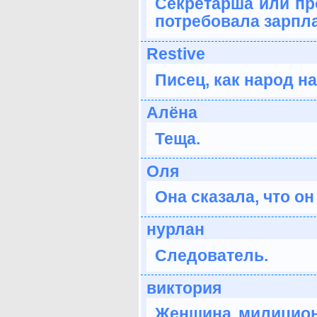
Секретарша или пр
потребовала зарпла
Restive
Писец, как народ на
Алёна
Теща.
Оля
Она сказала, что он
нурлан
Следователь.
виктория
Женщина милицион