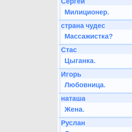
Сергей
Милиционер.
страна чудес
Массажистка?
Стас
Цыганка.
Игорь
Любовница.
наташа
Жена.
Руслан