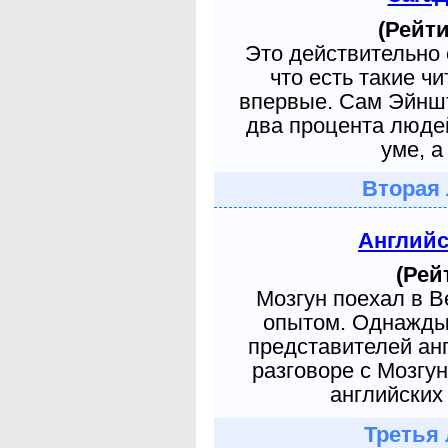
(Рейти
Это действительно 
что есть такие ч
впервые. Сам Эйншт
два процента людей
уме, а
Вторая 
Англий
(Рей
Мозгун поехал в 
опытом. Однажды 
представителей ан
разговоре с Мозгу
английских 
Третья 