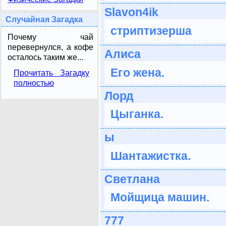
Slavon4ik
Случайная Загадка
стриптизерша
Почему чай
перевернулся, а кофе
Алиса
осталось таким же...
Его жена.
Прочитать Загадку
полностью
Лорд
Цыганка.
ы
Шантажистка.
Светлана
Мойщица машин.
777