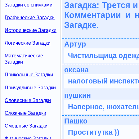
Загадка: Трется и
Загадки со спичками
Комментарии и 
Графические Загадки
Загадке.
Исторические Загадки
Артур
Логические Загадки
Чистильщица одеж
Математические
Загадки
оксана
Прикольные Загадки
налоговый инспект
Причудливые Загадки
пушкин
Словесные Загадки
Наверное, нюхател
Сложные Загадки
Пашко
Смешные Загадки
Проститутка ))
Физические Загадки