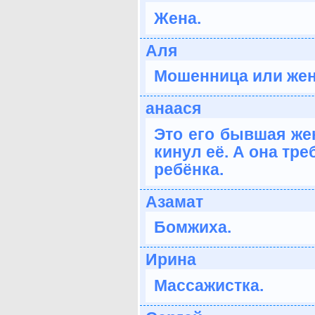
Жена.
Аля
Мошенница или жен
анаася
Это его бывшая жен
кинул её. А она тр
ребёнка.
Азамат
Бомжиха.
Ирина
Массажистка.