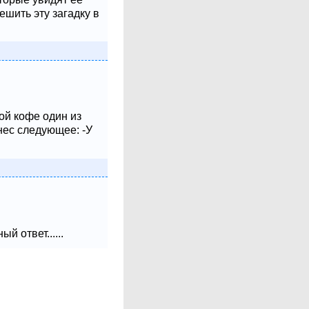
шить эту загадку в
ой кофе один из
нес следующее: -У
 ответ......