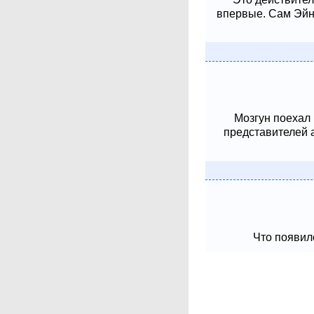
впервые. Сам Эйнш
Мозгун поехал
представителей 
Что появило