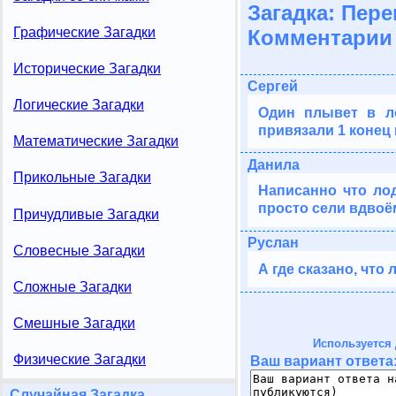
Загадка: Пер
Графические Загадки
Комментарии 
Исторические Загадки
Сергей
Логические Загадки
Один плывет в ло
привязали 1 конец 
Математические Загадки
Данила
Прикольные Загадки
Написанно что лод
просто сели вдвоё
Причудливые Загадки
Руслан
Словесные Загадки
А где сказано, что
Сложные Загадки
Смешные Загадки
Используется 
Физические Загадки
Ваш вариант ответа
Случайная Загадка