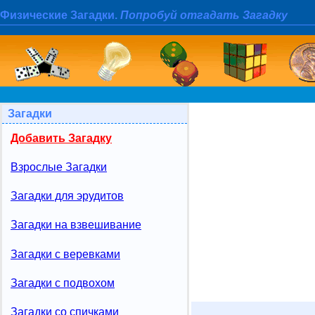
Физические Загадки.
Попробуй отгадать Загадку
Загадки
Добавить Загадку
Взрослые Загадки
Загадки для эрудитов
Загадки на взвешивание
Загадки с веревками
Загадки с подвохом
Загадки со спичками