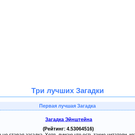
Три лучших Загадки
Первая лучшая Загадка
Загадка Эйнштейна
(Рейтинг: 4.53064516)
ьно старая загадка. Хотя, думаю что есть такие читатели, к