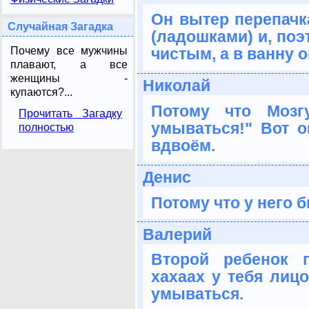
Он вытер перепачк
Случайная Загадка
(ладошками) и, поэ
Почему все мужчины
чистым, а в ванну 
плавают, а все
женщины -
Николай
купаются?...
Потому что Мозг
Прочитать Загадку
умываться!" Вот 
полностью
вдвоём.
Денис
Потому что у него 
Валерий
Второй ребенок 
хахаах у тебя лицо
умываться.