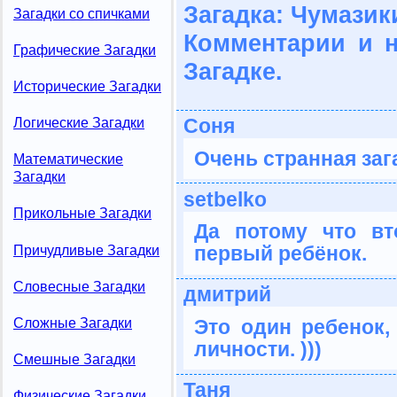
Загадка: Чумазик
Загадки со спичками
Комментарии и 
Графические Загадки
Загадке.
Исторические Загадки
Соня
Логические Загадки
Очень странная заг
Математические
Загадки
setbelko
Прикольные Загадки
Да потому что вт
первый ребёнок.
Причудливые Загадки
Словесные Загадки
дмитрий
Сложные Загадки
Это один ребенок,
личности. )))
Смешные Загадки
Таня
Физические Загадки