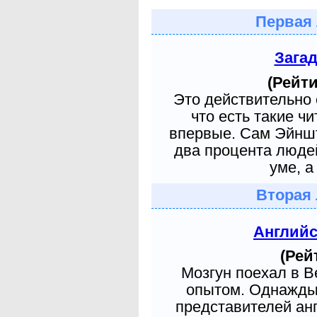
Первая 
Зага
(Рейти
Это действительно 
что есть такие ч
впервые. Сам Эйншт
два процента людей
уме, а
Вторая 
Англий
(Рей
Мозгун поехал в 
опытом. Однажды 
представителей ан