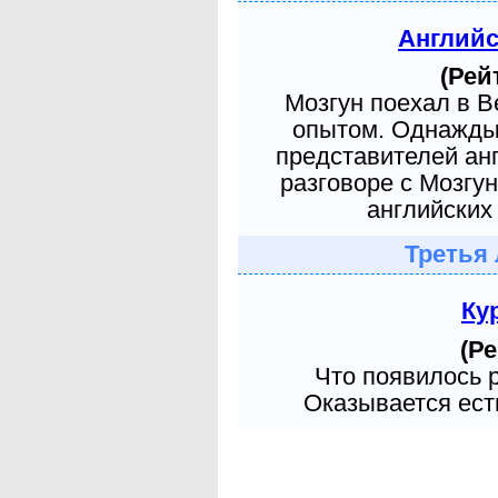
Англий
(Рей
Мозгун поехал в 
опытом. Однажды 
представителей ан
разговоре с Мозгу
английских 
Третья 
Ку
(Ре
Что появилось 
Оказывается есть