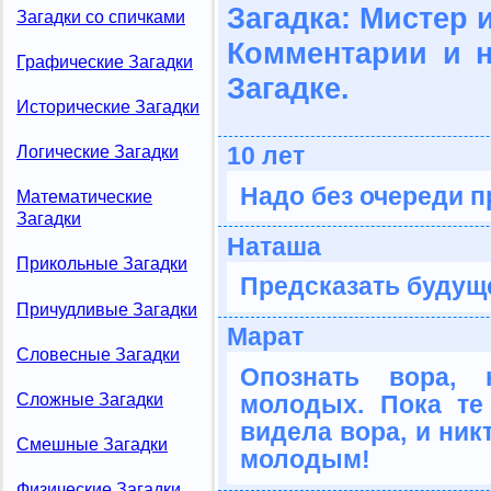
Загадка: Мистер 
Загадки со спичками
Комментарии и 
Графические Загадки
Загадке.
Исторические Загадки
10 лет
Логические Загадки
Надо без очереди пр
Математические
Загадки
Наташа
Прикольные Загадки
Предсказать будущ
Причудливые Загадки
Марат
Словесные Загадки
Опознать вора,
Сложные Загадки
молодых. Пока те
видела вора, и ник
Смешные Загадки
молодым!
Физические Загадки