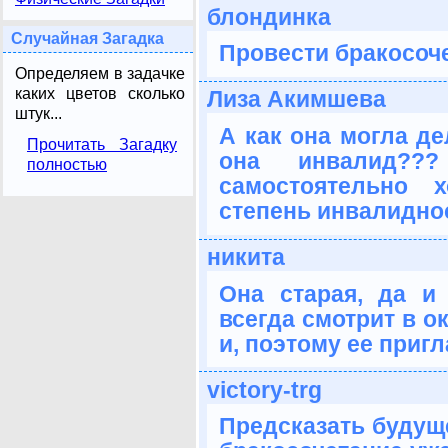
блондинка
Случайная Загадка
Провести бракосоч
Определяем в задачке
каких цветов сколько
Лиза Акимшева
штук...
А как она могла де
Прочитать Загадку
она инвалид?
полностью
самостоятельно хо
степень инвалиднос
никита
Она старая, да и
всегда смотрит в о
и, поэтому ее приг
victory-trg
Предсказать будуще