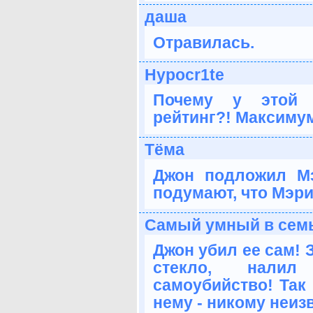
даша
Отравилась.
Hypocr1te
Почему у этой 
рейтинг?! Максимум
Тёма
Джон подложил Мэ
подумают, что Мэр
Самый умный в сем
Джон убил ее сам! 
стекло, налил
самоубийство! Так 
нему - никому неиз