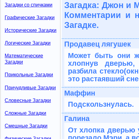
Загадка: Джон и 
Загадки со спичками
Комментарии и 
Графические Загадки
Загадке.
Исторические Загадки
Продавец лягушек
Логические Загадки
Может быть они жи
Математические
хлопнув дверью,
Загадки
разбила стекло(окн
Прикольные Загадки
это растаявший сне
Причудливые Загадки
Маффин
Словесные Загадки
Подскользнулась.
Сложные Загадки
Галина
Смешные Загадки
От хлопка дверью у
порезало Мэри, а в
Физические Загадки