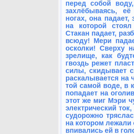
перед собой воду
захлёбываясь, е
ногах, она падает,
на которой стоял
Стакан падает, раз
всюду! Мери пада
осколки! Сверху н
зрелище, как буд
гвоздь режет пласт
силы, скидывает с
раскалывается на ч
той самой воде, в 
попадает на оголив
этот же миг Мэри ч
электрический ток,
судорожно тряслас
на котором лежали 
впивались ей в гол