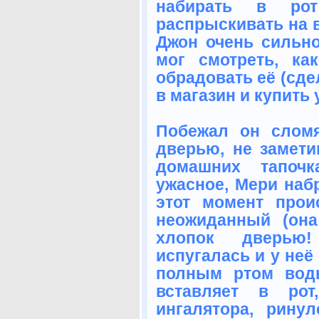
набирать в ро
распрыскивать на в
Джон очень сильн
мог смотреть, ка
обрадовать её (сде
в магазин и купить
Побежал он сломя
дверью, не замети
домашних тапочк
ужасное, Мери наб
этот момент прои
неожиданный (она
хлопок дверью
испугалась и у неё
полным ртом воды
вставляет в рот
ингалятора, ринул