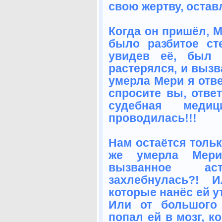
свою жертву, оставл
Когда он пришёл, М
было разбитое ст
увидев её, был 
растерялся, и вызв
умерла Мери я отве
спросите вы, ответ
судебная медиц
проводилась!!!
Нам остаётся тольк
же умерла Мери,
вызванное а
захлебнулась?! 
которые нанёс ей у
Или от большого 
попал ей в мозг, к