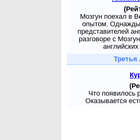
(Рей
Мозгун поехал в 
опытом. Однажды 
представителей ан
разговоре с Мозгу
английских 
Третья 
Ку
(Ре
Что появилось 
Оказывается есть