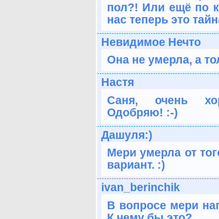
пол?! Или ещё по 
нас теперь это тайн
Невидимое Нечто
Она не умерла, а то
Настя
Саня, очень хо
Одобряю! :-)
Дашуля:)
Мери умерла от тог
вариант. :)
ivan_berinchik
В вопросе мери на
К чему бы это?