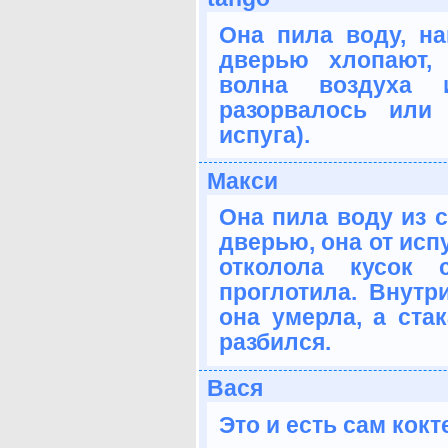
Она пила воду, на
дверью хлопают,
волна воздуха и
разорвалось или
испуга).
Макси
Она пила воду из с
дверью, она от исп
отколола кусок 
проглотила. Внутр
она умерла, а ста
разбился.
Вася
Это и есть сам кок