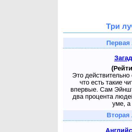
Три лу
Первая 
Зага
(Рейти
Это действительно 
что есть такие ч
впервые. Сам Эйншт
два процента людей
уме, а
Вторая 
Англий