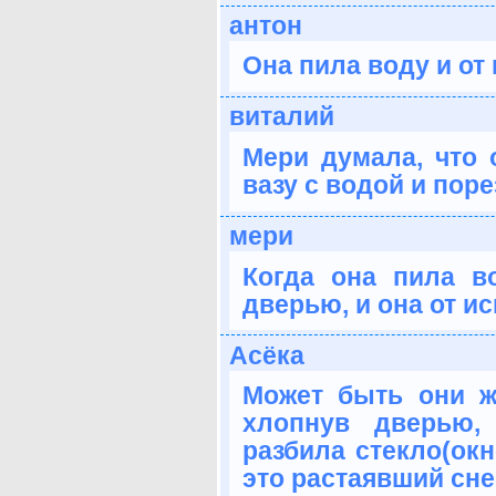
антон
Она пила воду и от
виталий
Мери думала, что 
вазу с водой и пор
мери
Когда она пила в
дверью, и она от и
Асёка
Может быть они жи
хлопнув дверью,
разбила стекло(окн
это растаявший сне