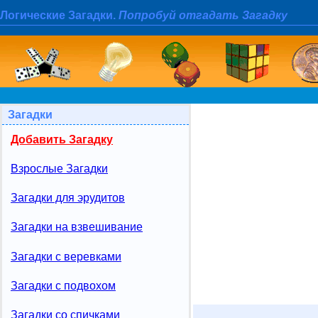
Логические Загадки.
Попробуй отгадать Загадку
Загадки
Добавить Загадку
Взрослые Загадки
Загадки для эрудитов
Загадки на взвешивание
Загадки с веревками
Загадки с подвохом
Загадки со спичками