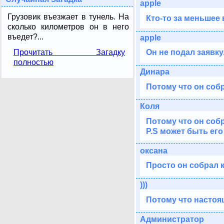
apple
Грузовик въезжает в тунель. На
Кто-то за меньшее 
сколько километров он в него
въедет?...
apple
Прочитать Загадку
Он не подал заявку
полностью
Динара
Потому что он собр
Коля
Потому что он собр
P.S может быть его
оксана
Просто он собрал 
)))
Потому что настоящ
Администратор