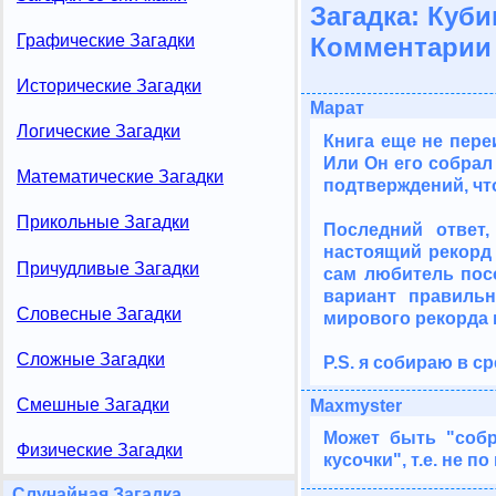
Загадка: Кубик
Графические Загадки
Комментарии 
Исторические Загадки
Марат
Логические Загадки
Книга еще не переи
Или Он его собрал
Математические Загадки
подтверждений, чт
Прикольные Загадки
Последний ответ,
настоящий рекорд 
Причудливые Загадки
сам любитель посо
вариант правильн
Словесные Загадки
мирового рекорда 
Сложные Загадки
P.S. я собираю в ср
Смешные Загадки
Maxmyster
Может быть "соб
Физические Загадки
кусочки", т.е. не п
Случайная Загадка