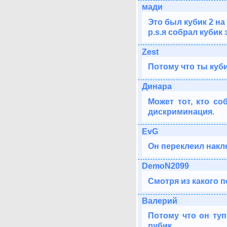
мади
Это был кубик 2 на 
p.s.я собрал кубик 
Zest
Потому что ты куби
Динара
Может тот, кто со
дискриминация.
EvG
Он переклеил накле
DemoN2099
Смотря из какого п
Валерий
Потому что он туп
рубик.