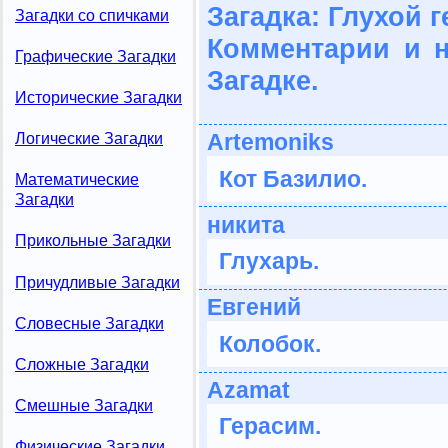
Загадка: Глухой г
Загадки со спичками
Комментарии и 
Графические Загадки
Загадке.
Исторические Загадки
Artemoniks
Логические Загадки
Кот Базилио.
Математические
Загадки
никита
Прикольные Загадки
Глухарь.
Причудливые Загадки
Евгений
Словесные Загадки
Колобок.
Сложные Загадки
Azamat
Смешные Загадки
Герасим.
Физические Загадки