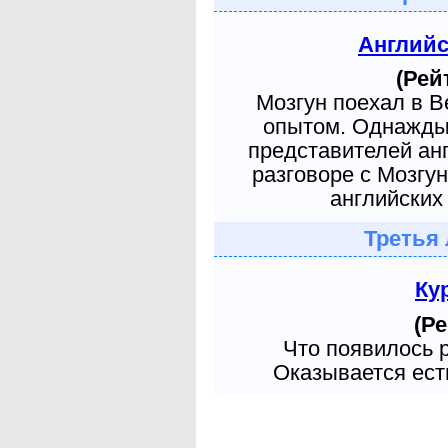
Англий
(Рей
Мозгун поехал в 
опытом. Однажды 
представителей ан
разговоре с Мозгу
английских 
Третья 
Ку
(Ре
Что появилось 
Оказывается есть