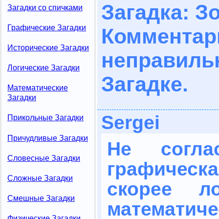
Загадка: З
Загадки со спичками
Графические Загадки
Комме
Исторические Загадки
неправил
Логические Загадки
Загадке.
Математические
Загадки
Sergei
Прикольные Загадки
Причудливые Загадки
Не согла
Словесные Загадки
графическа
Сложные Загадки
скорее ло
Смешные Загадки
математиче
Физические Загадки