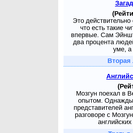
Зага
(Рейти
Это действительно 
что есть такие ч
впервые. Сам Эйншт
два процента людей
уме, а
Вторая 
Англий
(Рей
Мозгун поехал в 
опытом. Однажды 
представителей ан
разговоре с Мозгу
английских 