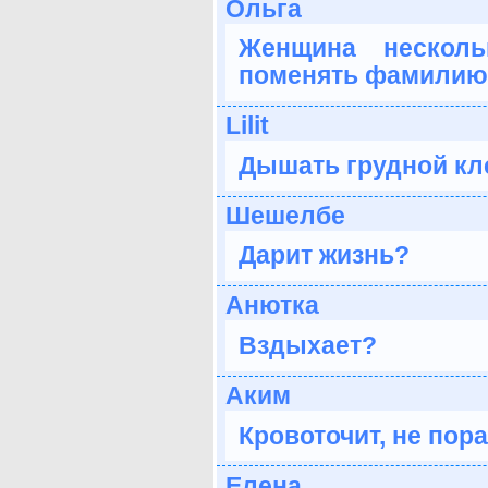
Ольга
Женщина нескол
поменять фамилию
Lilit
Дышать грудной кл
Шешелбе
Дарит жизнь?
Анютка
Вздыхает?
Аким
Кровоточит, не пора
Елена