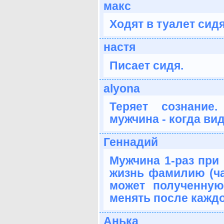
макс
Ходят в туалет сидя.
настя
Писает сидя.
alyona
Теряет сознание
мужчина - когда ви
Геннадий
Мужчина 1-раз при
жизнь фамилию (ча
может полученну
менять после каждо
Анька