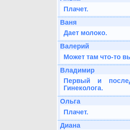
Плачет.
Ваня
Дает молоко.
Валерий
Может там что-то вы
Владимир
Первый и после
Гинеколога.
Ольга
Плачет.
Диана