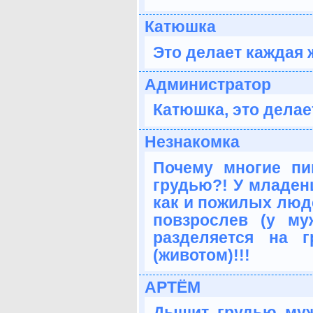
Катюшка
Это делает каждая
Администратор
Катюшка, это делае
Незнакомка
Почему многие п
грудью?! У младе
как и пожилых люде
повзрослев (у м
разделяется на 
(животом)!!!
АРТЁМ
Дышит грудью муж