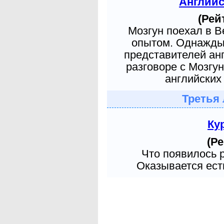
Англий
(Рей
Мозгун поехал в 
опытом. Однажды 
представителей ан
разговоре с Мозгу
английских 
Третья 
Ку
(Ре
Что появилось 
Оказывается есть