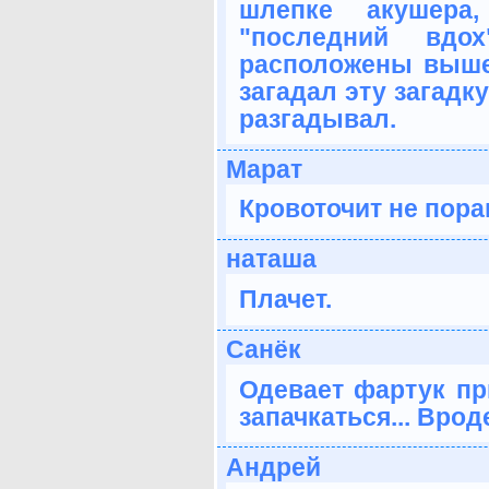
шлепке акушера,
"последний вдо
расположены выше
загадал эту загадку
разгадывал.
Марат
Кровоточит не пор
наташа
Плачет.
Санёк
Одевает фартук пр
запачкаться... Врод
Андрей