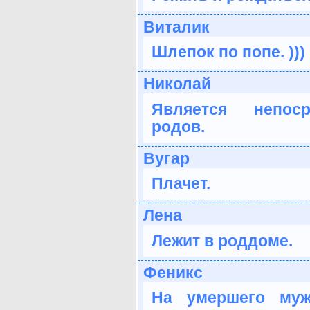
Виталик
Шлепок по попе. )))
Николай
Является непоср
родов.
Вугар
Плачет.
Лена
Лежит в роддоме.
Феникс
На умершего муж