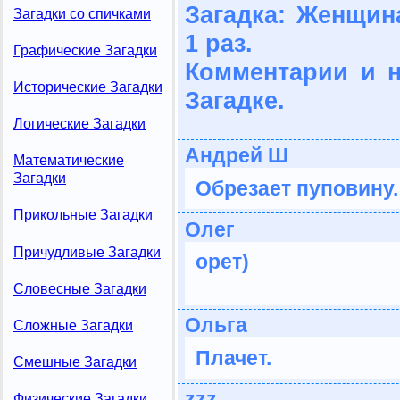
Загадка: Женщин
Загадки со спичками
1 раз.
Графические Загадки
Комментарии и 
Исторические Загадки
Загадке.
Логические Загадки
Андрей Ш
Математические
Загадки
Обрезает пуповину.
Прикольные Загадки
Олег
Причудливые Загадки
орет)
Словесные Загадки
Ольга
Сложные Загадки
Плачет.
Смешные Загадки
zzz
Физические Загадки