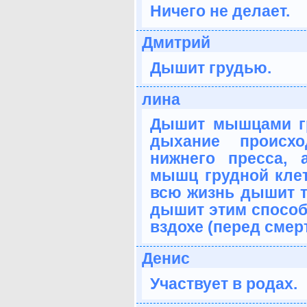
Ничего не делает.
Дмитрий
Дышит грудью.
лина
Дышит мышцами гр
дыхание происх
нижнего пресса,
мышц грудной клет
всю жизнь дышит т
дышит этим спосо
вздохе (перед смер
Денис
Участвует в родах.