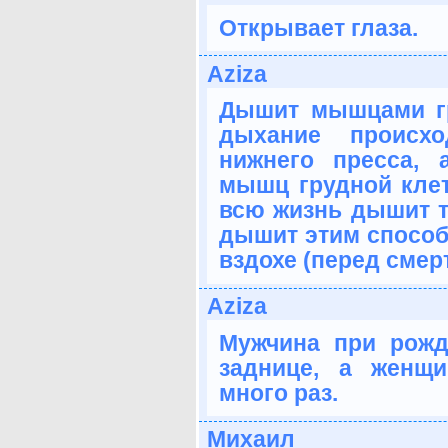
Открывает глаза.
Aziza
Дышит мышцами гр
дыхание происх
нижнего пресса,
мышц грудной клет
всю жизнь дышит т
дышит этим спосо
вздохе (перед смер
Aziza
Мужчина при рожд
заднице, а женщ
много раз.
Михаил