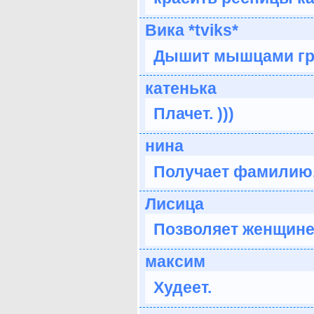
Вика *tviks*
Дышит мышцами гру
катенька
Плачет. )))
нина
Получает фамилию
Лисица
Позволяет женщине 
максим
Худеет.