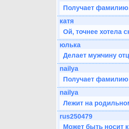
Получает фамилию
катя
Ой, точнее хотела с
юлька
Делает мужчину отц
nailya
Получает фамилию 
nailya
Лежит на родильном
rus250479
Может быть носит к