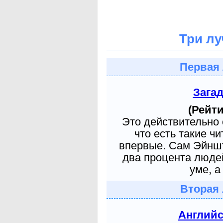
Три лу
Первая 
Зага
(Рейти
Это действительно 
что есть такие ч
впервые. Сам Эйншт
два процента людей
уме, а
Вторая 
Англий