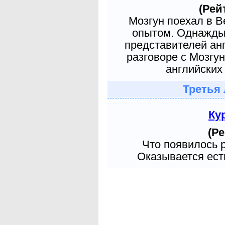
(Рей
Мозгун поехал в 
опытом. Однажды 
представителей ан
разговоре с Мозгу
английских 
Третья 
Ку
(Ре
Что появилось 
Оказывается есть