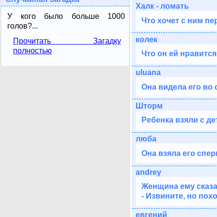
Халк - ломать
У кого было больше 1000
Что хочет с ним пе
голов?...
колек
Прочитать Загадку
полностью
Что он ей нравится
uluana
Она видела его во с
Шторм
Ребенка взяли с де
люба
Она взяла его спер
andrey
Женщина ему сказа
- Извините, но пох
евгений