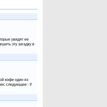
оторые увидят ее
шить эту загадку в
ой кофе один из
нес следующее: -У