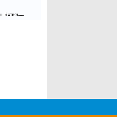
 ответ......
и