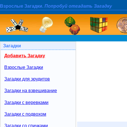
Взрослые Загадки.
Попробуй отгадать Загадку
Загадки
Добавить Загадку
Взрослые Загадки
Загадки для эрудитов
Загадки на взвешивание
Загадки с веревками
Загадки с подвохом
Загадки со спичками