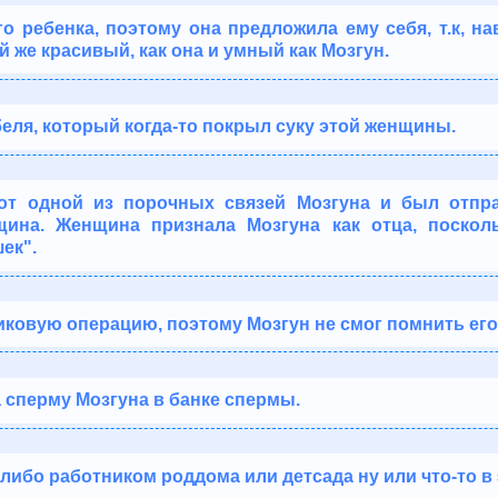
го ребенка, поэтому она предложила ему себя, т.к, на
й же красивый, как она и умный как Мозгун.
беля, который когда-то покрыл суку этой женщины.
от одной из порочных связей Мозгуна и был отпра
щина. Женщина признала Мозгуна как отца, поскол
ек".
иковую операцию, поэтому Мозгун не смог помнить его
сперму Мозгуна в банке спермы.
либо работником роддома или детсада ну или что-то в 