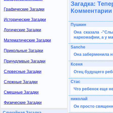
Загадка: Тепе
Графические Загадки
Комментарии 
Исторические Загадки
Пушкин
Логические Загадки
Она сказала -"Слы
наркомафии, а у м
Математические Загадки
Sanche
Прикольные Загадки
Она заберменила н
Причудливые Загадки
Ксеня
Словесные Загадки
Отец будущего реб
Стас
Сложные Загадки
Что ребенок еще не
Смешные Загадки
николай
Физические Загадки
Он просто священни
Случайная Загадка