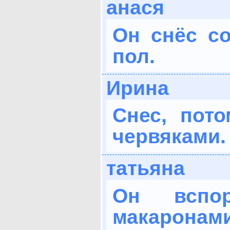
анася
Он снёс со
пол.
Ирина
Снес, пото
червяками.
татьяна
Он вспо
макаронами