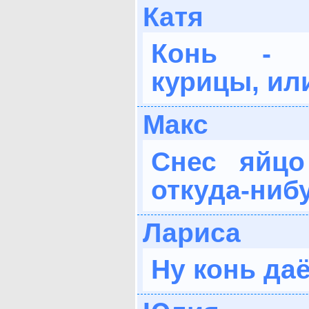
Катя
Конь - 
курицы, или
Макс
Снес яйцо
откуда-ниб
Лариса
Ну конь даёт