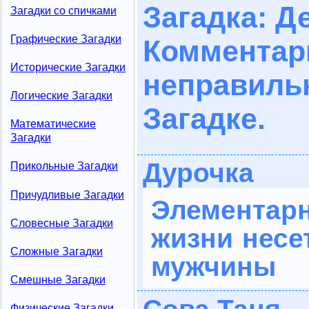
Загадка: Де
Загадки со спичками
Графические Загадки
Комме
Исторические Загадки
неправил
Логические Загадки
Загадке.
Математические
Загадки
Дурочка
Прикольные Загадки
Причудливые Загадки
Элемента
Словесные Загадки
жизни несет
Сложные Загадки
мужчины
Смешные Загадки
Физические Загадки