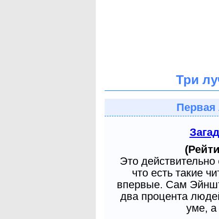
Три лу
Первая 
Зага
(Рейти
Это действительно 
что есть такие ч
впервые. Сам Эйншт
два процента людей
уме, а