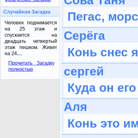
Сова Таня
Случайная Загадка
Пегас, морс
Человек поднимается
на 25 этаж и
Серёга
спускается на
двадцать четвертый
этаж пешком. Живет
Конь снес я
на 24....
Прочитать Загадку
сергей
полностью
Куда он его
Аля
Конь это и