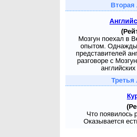
Вторая 
Англий
(Рей
Мозгун поехал в 
опытом. Однажды 
представителей ан
разговоре с Мозгу
английских 
Третья 
Ку
(Ре
Что появилось 
Оказывается есть