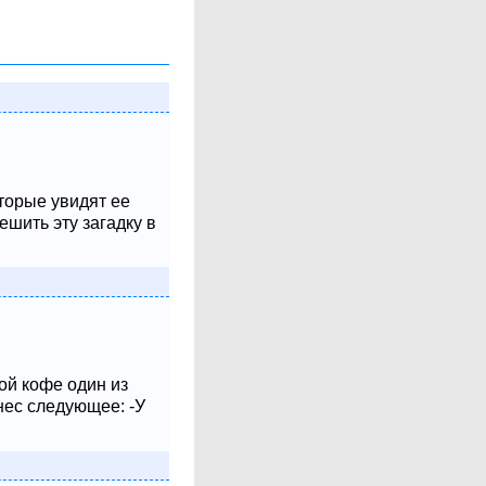
оторые увидят ее
шить эту загадку в
ой кофе один из
нес следующее: -У