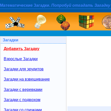
Математические Загадки.
Попробуй отгадать Загадку
Загадки
Добавить Загадку
Взрослые Загадки
Загадки для эрудитов
Загадки на взвешивание
Загадки с веревками
Загадки с подвохом
Загадки со спичками