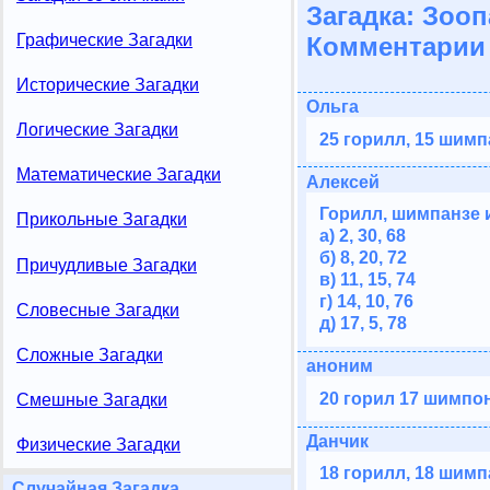
Загадка: Зооп
Графические Загадки
Комментарии 
Исторические Загадки
Ольга
Логические Загадки
25 горилл, 15 шимп
Математические Загадки
Алексей
Горилл, шимпанзе 
Прикольные Загадки
а) 2, 30, 68
б) 8, 20, 72
Причудливые Загадки
в) 11, 15, 74
г) 14, 10, 76
Словесные Загадки
д) 17, 5, 78
Сложные Загадки
аноним
20 горил 17 шимпон
Смешные Загадки
Данчик
Физические Загадки
18 горилл, 18 шимп
Случайная Загадка