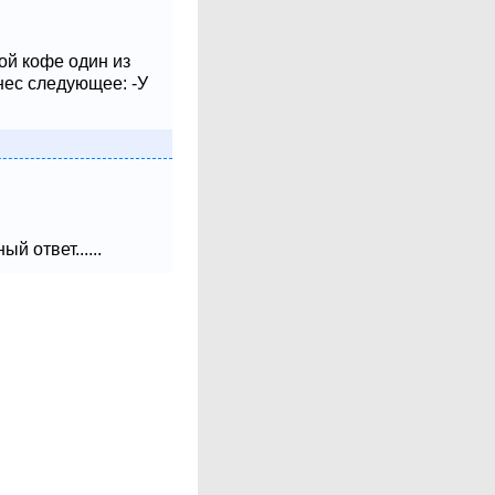
ой кофе один из
нес следующее: -У
 ответ......