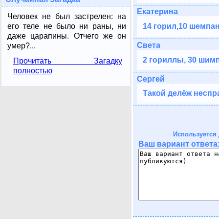
Екатерина
Человек не был застрелен: на
14 горил,10 шемпан
его теле не было ни раны, ни
даже царапины. Отчего же он
Света
умер?...
2 гориллы, 30 шимп
Прочитать Загадку
полностью
Сергей
Такой делёж неспр
Используется 
Ваш вариант ответа