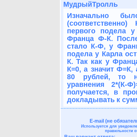
МудрыйТролль
Изначально б
(соответственно
первого подела у
Франца Ф-К. Посл
стало К-Ф, у Франц
подела у Карла ост
К. Так как у Франц
К=0, а значит Ф=К,
80 рублей, то н
уравнения 2*(К-Ф
получается, в пр
докладывать к сумм
E-mail (не обязател
Используется для уведомл
правильности о
Ваш вариант ответа: