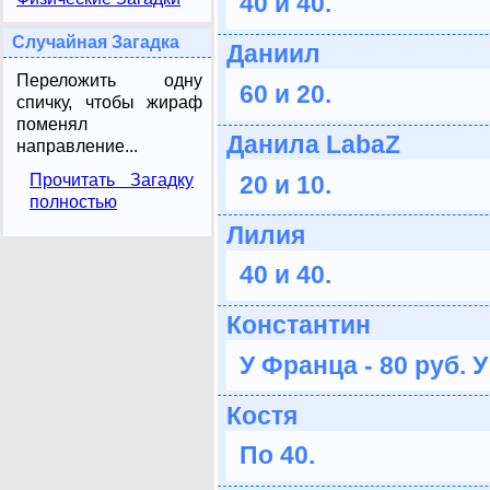
40 и 40.
Случайная Загадка
Даниил
Переложить одну
60 и 20.
спичку, чтобы жираф
поменял
Данила LabaZ
направление...
20 и 10.
Прочитать Загадку
полностью
Лилия
40 и 40.
Константин
У Франца - 80 руб. У
Костя
По 40.