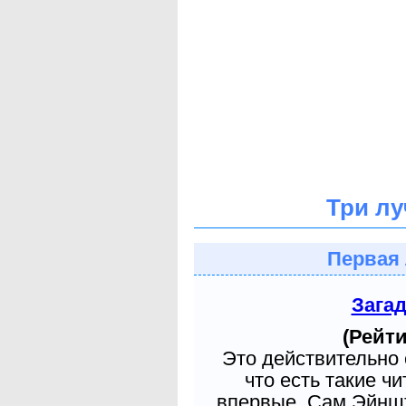
Три лу
Первая 
Зага
(Рейти
Это действительно 
что есть такие ч
впервые. Сам Эйншт