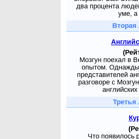
два процента людей
уме, а
Вторая 
Англий
(Рей
Мозгун поехал в 
опытом. Однажды 
представителей ан
разговоре с Мозгу
английских 
Третья 
Ку
(Ре
Что появилось 