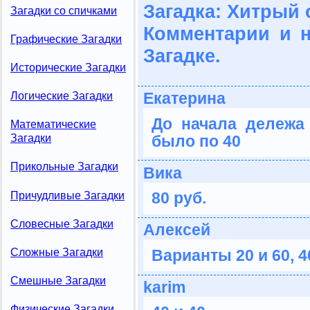
Загадка: Хитрый 
Загадки со спичками
Комментарии и 
Графические Загадки
Загадке.
Исторические Загадки
Екатерина
Логические Загадки
До начала дележа
Математические
было по 40
Загадки
Прикольные Загадки
Вика
80 руб.
Причудливые Загадки
Словесные Загадки
Алексей
Сложные Загадки
Варианты 20 и 60, 40
Смешные Загадки
karim
Физические Загадки