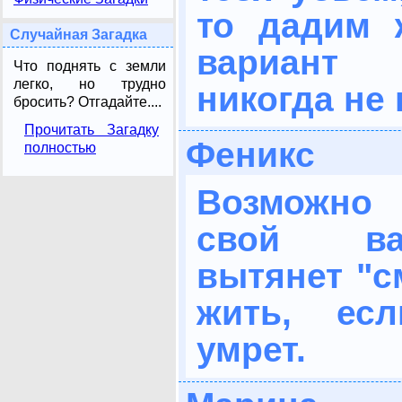
то дадим 
Случайная Загадка
вариант 
Что поднять с земли
легко, но трудно
никогда не
бросить? Отгадайте....
Прочитать Загадку
Феникс
полностью
Возможно
свой ва
вытянет "с
жить, ес
умрет.