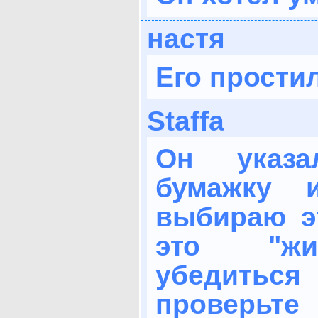
настя
Его прости
Staffa
Он указ
бумажку 
выбираю эт
это "жи
убедить
проверьт