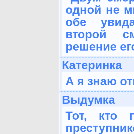
одной не м
обе увид
второй с
решение ег
Катеринка
А я знаю от
Выдумка
Тот, кто 
преступни