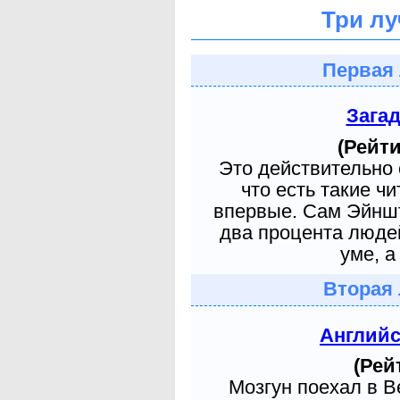
Три лу
Первая 
Зага
(Рейти
Это действительно 
что есть такие ч
впервые. Сам Эйншт
два процента людей
уме, а
Вторая 
Англий
(Рей
Мозгун поехал в 