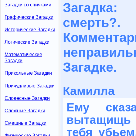
Загадка:
Загадки со спичками
Графические Загадки
смерть?.
Исторические Загадки
Комме
Логические Загадки
неправил
Математические
Загадки
Загадке.
Прикольные Загадки
Причудливые Загадки
Камилла
Словесные Загадки
Ему сказ
Сложные Загадки
вытащищь
Смешные Загадки
тебя убьем
Физические Загадки