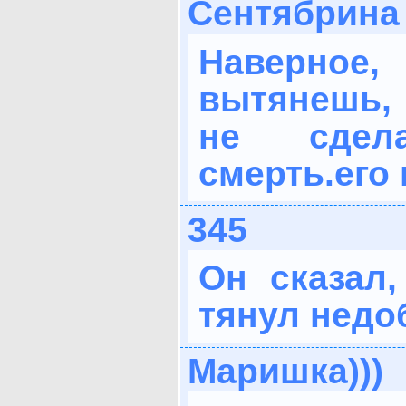
Сентябрина
Наверное
вытянешь, 
не сдел
смерть.его 
345
Он сказал
тянул недо
Маришка)))