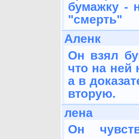
бумажку - 
"смерть"
Аленк
Он взял бу
что на ней
а в доказа
вторую.
лена
Он чувст