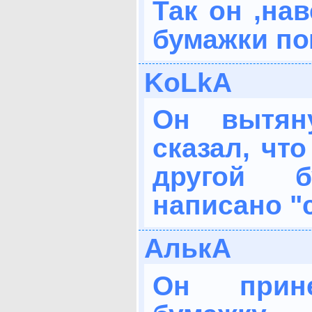
Так он ,на
бумажки по
KoLkA
Он вытян
сказал, что
другой 
написано "
АлькА
Он прин