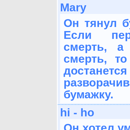
Mary
Он тянул б
Если пе
смерть, а
смерть, то
достане
развора
бумажку.
hi - ho
Он хотел у