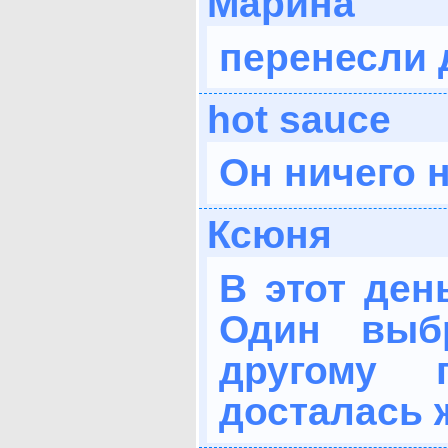
Марина
перенесли 
hot sauce
Он ничего 
Ксюня
В этот ден
Один выб
другому 
досталась 