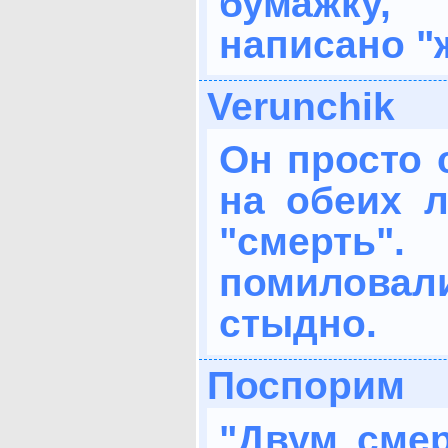
бумажку
написано "
Verunchik
Он просто 
на обеих л
"смерть"
помиловали
стыдно.
Поспорим
"Двум смер