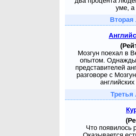
два процента людей
уме, а
Вторая 
Англий
(Рей
Мозгун поехал в 
опытом. Однажды 
представителей ан
разговоре с Мозгу
английских 
Третья 
Ку
(Ре
Что появилось 
Оказывается есть