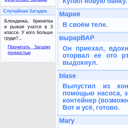
Купил новую банку.
Случайная Загадка
Мария
Блондинка, брюнетка
В своём теле.
и рыжая учатся в 3
классе. У кого больше
вырарВАР
груди?...
Он приехал, вдохн
Прочитать Загадку
полностью
оторвал ее ото р
выдохнул.
blase
Выпустил из кон
помощью насоса, з
контейнер (возможн
Вот и усё, готово.
Mary