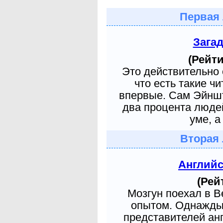
Первая 
Зага
(Рейти
Это действительно 
что есть такие ч
впервые. Сам Эйншт
два процента людей
уме, а
Вторая 
Англий
(Рей
Мозгун поехал в 
опытом. Однажды 
представителей ан