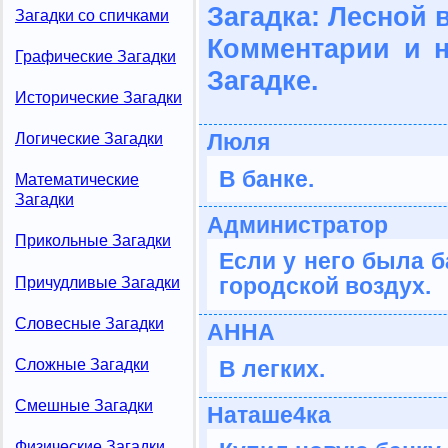
Загадка: Лесной 
Загадки со спичками
Комментарии и 
Графические Загадки
Загадке.
Исторические Загадки
Люля
Логические Загадки
В банке.
Математические
Загадки
Администратор
Прикольные Загадки
Если у него была б
городской воздух.
Причудливые Загадки
Словесные Загадки
АННА
Сложные Загадки
В легких.
Смешные Загадки
Наташе4ка
Физические Загадки