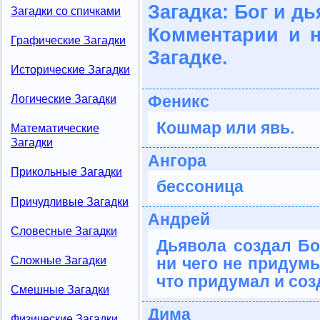
Загадка: Бог и дь
Загадки со спичками
Комментарии и 
Графические Загадки
Загадке.
Исторические Загадки
Феникс
Логические Загадки
Кошмар или явь.
Математические
Загадки
Ангора
Прикольные Загадки
бессоница
Причудливые Загадки
Андрей
Словесные Загадки
Дьявола создал Бо
Сложные Загадки
ни чего не придумы
что придумал и соз
Смешные Загадки
Дима
Физические Загадки