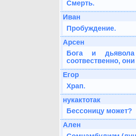
Смерть.
Иван
Пробуждение.
Арсен
Бога и дьявола
соотвественно, они
Егор
Храп.
нукактотак
Бессоницу может?
Ален
Сомнамбулизм (лун