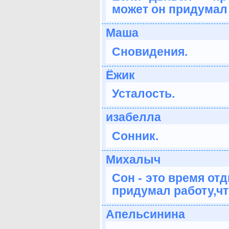
может он придумал
Маша
Сновидения.
Ёжик
Усталость.
изабелла
Сонник.
Михалыч
Сон - это время от
придумал работу,ч
Апельсинина