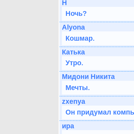
H
Ночь?
Аlyonа
Кошмар.
Катька
Утро.
Мидони Никита
Мечты.
zxenya
Он придумал компь
ира