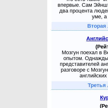
впервые. Сам Эйншт
два процента людей
уме, а
Вторая 
Англий
(Рей
Мозгун поехал в 
опытом. Однажды 
представителей ан
разговоре с Мозгу
английских 
Третья 
Ку
(Ре