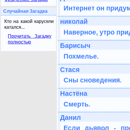
Интернет он приду
Случайная Загадка
николай
Кто на какой карусели
катался...
Наверное, утро при
Прочитать Загадку
полностью
Барисыч
Похмелье.
Стася
Сны сноведения.
Настёна
Смерть.
Данил
Если дьявол - пр