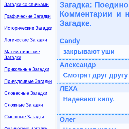
Загадка: Поедино
Загадки со спичками
Комментарии и 
Графические Загадки
Загадке.
Исторические Загадки
Candy
Логические Загадки
закрывают уши
Математические
Загадки
Александр
Прикольные Загадки
Смотрят друг другу 
Причудливые Загадки
ЛЕХА
Словесные Загадки
Надевают кипу.
Сложные Загадки
Смешные Загадки
Олег
Физические Загадки