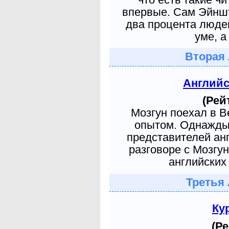
впервые. Сам Эйншт
два процента людей
уме, а
Вторая 
Англий
(Рей
Мозгун поехал в 
опытом. Однажды 
представителей ан
разговоре с Мозгу
английских 
Третья 
Ку
(Ре