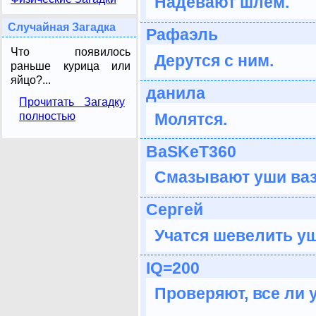
Надевают шлем.
Случайная Загадка
Рафаэль
Что появилось
Дерутся с ним.
раньше курица или
яйцо?...
данила
Прочитать Загадку
Молятся.
полностью
BaSKeT360
Смазывают уши ваз
Сергей
Учатся шевелить у
IQ=200
Проверяют, все ли 