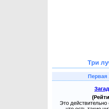
Три лу
Первая 
Зага
(Рейти
Это действительно 
что есть такие ч