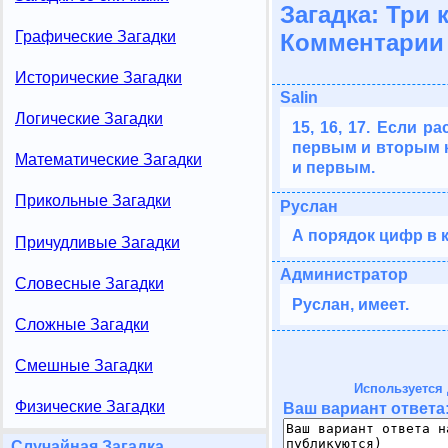
Загадка: Три 
Графические Загадки
Комментарии 
Исторические Загадки
Salin
Логические Загадки
15, 16, 17. Если 
первым и вторым 
Математические Загадки
и первым.
Прикольные Загадки
Руслан
А порядок цифр в 
Причудливые Загадки
Администратор
Словесные Загадки
Руслан, имеет.
Сложные Загадки
Смешные Загадки
Используется 
Физические Загадки
Ваш вариант ответа
Случайная Загадка