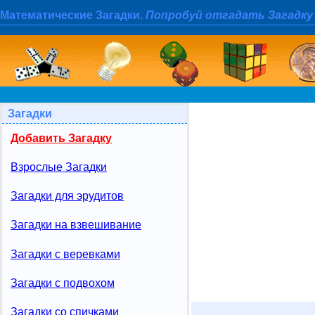
Математические Загадки.
Попробуй отгадать Загадку
Загадки
Добавить Загадку
Взрослые Загадки
Загадки для эрудитов
Загадки на взвешивание
Загадки с веревками
Загадки с подвохом
Загадки со спичками