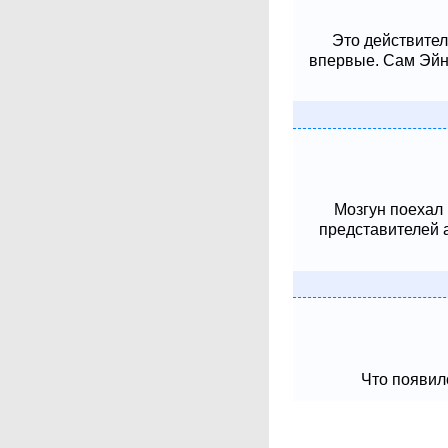
Это действител
впервые. Сам Эйнш
Мозгун поехал
представителей 
Что появило