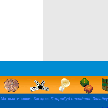
и
Математические Загадки.
Попробуй отгадать Загадку
адм