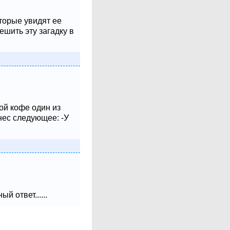
оторые увидят ее
шить эту загадку в
ой кофе один из
нес следующее: -У
 ответ......