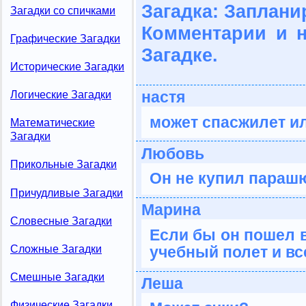
Загадка: Заплани
Загадки со спичками
Комментарии и 
Графические Загадки
Загадке.
Исторические Загадки
настя
Логические Загадки
может спасжилет ил
Математические
Загадки
Любовь
Прикольные Загадки
Он не купил парашю
Причудливые Загадки
Марина
Словесные Загадки
Если бы он пошел в
Сложные Загадки
учебный полет и вс
Смешные Загадки
Леша
Физические Загадки