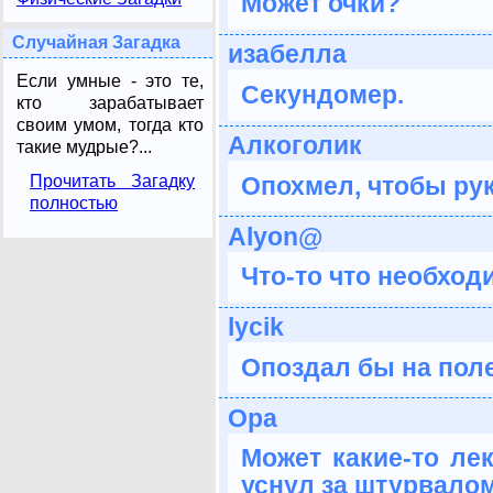
Может очки?
Случайная Загадка
изабелла
Если умные - это те,
Секундомер.
кто зарабатывает
своим умом, тогда кто
Алкоголик
такие мудрые?...
Опохмел, чтобы руки
Прочитать Загадку
полностью
Аlyon@
Что-то что необход
lycik
Опоздал бы на поле
Ора
Может какие-то ле
уснул за штурвалом