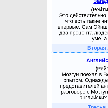
Зага
(Рейти
Это действительно 
что есть такие ч
впервые. Сам Эйншт
два процента людей
уме, а
Вторая 
Англий
(Рей
Мозгун поехал в 
опытом. Однажды 
представителей ан
разговоре с Мозгу
английских 
Третья 