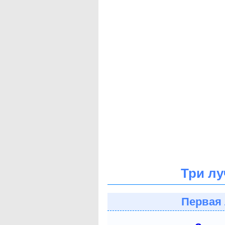
Три лу
Первая 