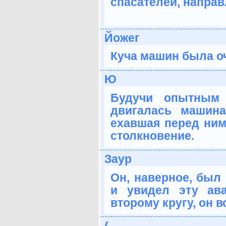
спасателей, направ
Йожег
Куча машин была оч
Ю
Будучи опытным 
двигалась машина
ехавшая перед ним,
столкновение.
Заур
Он, наверное, был
и увидел эту ав
второму кругу, он 
(