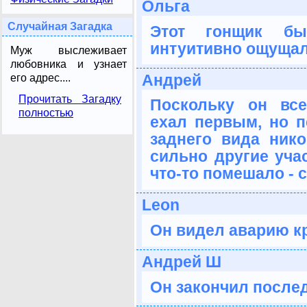
Ольга
Случайная Загадка
Этот гонщик бы
интуитивно ощущал
Муж выслеживает
любовника и узнает
Андрей
его адрес....
Прочитать Загадку
Поскольку он все
полностью
ехал первым, но п
заднего вида нико
сильно другие учас
что-то помешало - с
Leon
Он видел аварию кр
Андрей Ш
Он закончил послед