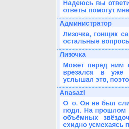
Надеюсь вы ответи
ответы помогут мне 
Администратор
Лизочка, гонщик са
остальные вопросы 
Лизочка
Может перед ним 
врезался в уже 
услышал это, поэто
Anasazi
О_о. Он не был сл
подл. На прошлом 
объёмных звёздо
ехидно усмехаясь по