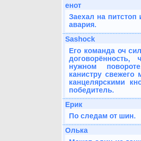
енот
Заехал на питстоп 
авария.
Sashock
Его команда оч си
договорённость,
нужном повороте
канистру свежего 
канцелярскими кн
победитель.
Ерик
По следам от шин.
Олька