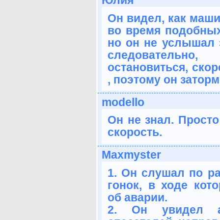
Юлия
Он видел, как маш
во время подобных
но он не услышал 
следовательно,
остановиться, скор
, поэтому он заторм
modello
Он не знал. Прост
скорость.
Maxmyster
1. Он слушал по р
гонок, в ходе кот
об аварии.
2. Он увидел а