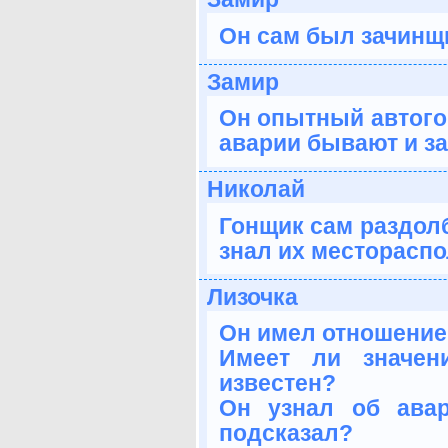
Он сам был зачинщ
Замир
Он опытный автогон
аварии бывают и за
Николай
Гонщик сам раздолб
знал их месторасп
Лизочка
Он имел отношение
Имеет ли значен
известен?
Он узнал об ава
подсказал?