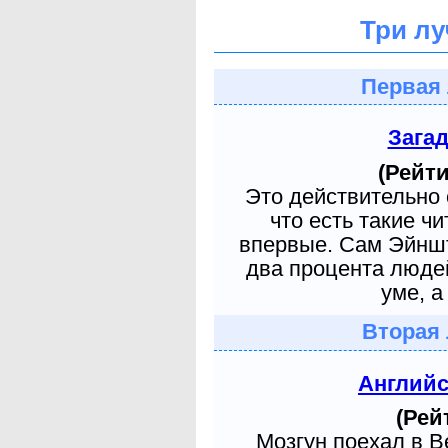
Три лу
Первая 
Зага
(Рейти
Это действительно 
что есть такие ч
впервые. Сам Эйншт
два процента людей
уме, а
Вторая 
Англий
(Рей
Мозгун поехал в 