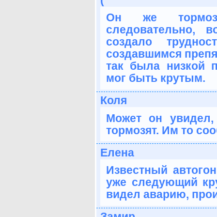
Он же тормози
следовательно, 
создало труднос
создавшимся препят
так была низкой п
мог быть крутым.
Коля
Может он увидел,
тормозят. Им то со
Елена
Известный автого
уже следующий кр
видел аварию, про
Замир