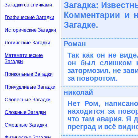
Загадка: Известн
Загадки со спичками
Комментарии и 
Графические Загадки
Загадке.
Исторические Загадки
Роман
Логические Загадки
Так как он не виде
Математические
он был слишком к
Загадки
затормозил, не зав
Прикольные Загадки
за поворотом.
Причудливые Загадки
николай
Словесные Загадки
Нет Ром, написан
находится за повор
Сложные Загадки
что там авария. Я 
Смешные Загадки
преград и всё видно
Физические Загадки