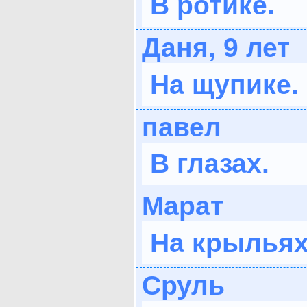
В ротике.
Даня, 9 лет
На щупике.
павел
В глазах.
Марат
На крыльях
Сруль