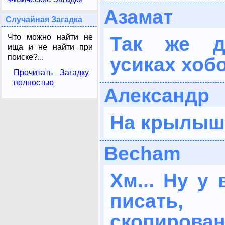
Азамат
Случайная Загадка
Что можно найти не
Так же д
ища и не найти при
поиске?...
усиках хобо
Прочитать Загадку
полностью
Александр
На крылыш
Becham
Хм... Ну у
писать
скопирован