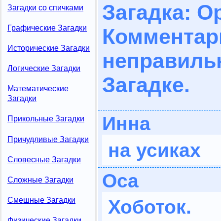
Загадка: О
Загадки со спичками
Графические Загадки
Комме
Исторические Загадки
неправил
Логические Загадки
Загадке.
Математические
Загадки
Инна
Прикольные Загадки
Причудливые Загадки
на усиках
Словесные Загадки
Оса
Сложные Загадки
Смешные Загадки
Хоботок.
Физические Загадки