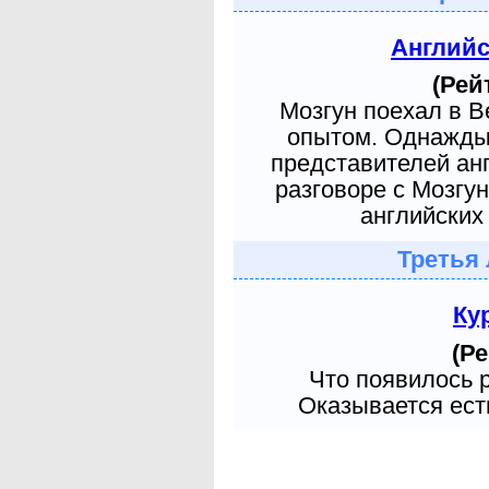
Англий
(Рей
Мозгун поехал в 
опытом. Однажды 
представителей ан
разговоре с Мозгу
английских 
Третья 
Ку
(Ре
Что появилось 
Оказывается есть